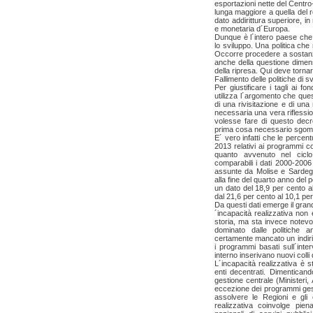
esportazioni nette del Centro
lunga maggiore a quella del r
dato addirittura superiore, i
e monetaria d´Europa.
Dunque è l´intero paese che ne
lo sviluppo. Una politica che 
Occorre procedere a sostanzi
anche della questione dimens
della ripresa. Qui deve tornar
Fallimento delle politiche di s
Per giustificare i tagli ai fo
utilizza l´argomento che que
di una rivisitazione e di un
necessaria una vera riflessi
volesse fare di questo dec
prima cosa necessario sgombr
E´ vero infatti che le percen
2013 relativi ai programmi c
quanto avvenuto nel cicl
comparabili i dati 2000-2006
assunte da Molise e Sardegn
alla fine del quarto anno del
un dato del 18,9 per cento a
dal 21,6 per cento al 10,1 pe
Da questi dati emerge il gra
´incapacità realizzativa no
storia, ma sta invece notevo
dominato dalle politiche a
certamente mancato un indirizz
i programmi basati sull´inter
interno inserivano nuovi colli 
L´incapacità realizzativa è 
enti decentrati. Dimentican
gestione centrale (Ministeri,
eccezione dei programmi gesti
assolvere le Regioni e gli 
realizzativa coinvolge pie