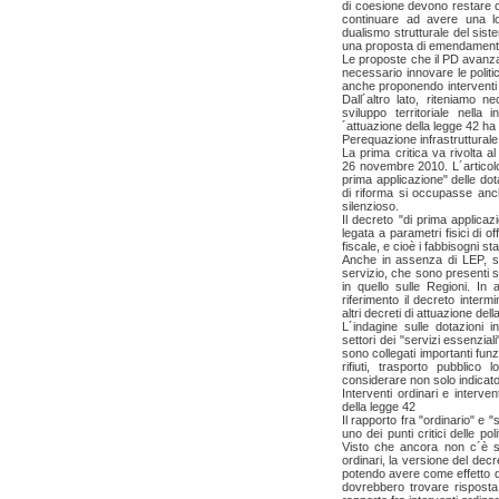
di coesione devono restare c
continuare ad avere una log
dualismo strutturale del sist
una proposta di emendamento
Le proposte che il PD avanza 
necessario innovare le politic
anche proponendo interventi p
Dall´altro lato, riteniamo 
sviluppo territoriale nella 
´attuazione della legge 42 ha
Perequazione infrastrutturale
La prima critica va rivolta al
26 novembre 2010. L´articolo
prima applicazione" delle dota
di riforma si occupasse anch
silenzioso.
Il decreto "di prima applica
legata a parametri fisici di o
fiscale, e cioè i fabbisogni sta
Anche in assenza di LEP, sareb
servizio, che sono presenti 
in quello sulle Regioni. In 
riferimento il decreto interm
altri decreti di attuazione dell
L´indagine sulle dotazioni in
settori dei "servizi essenziali
sono collegati importanti funz
rifiuti, trasporto pubblico 
considerare non solo indicato
Interventi ordinari e interven
della legge 42
Il rapporto fra "ordinario" e 
uno dei punti critici delle pol
Visto che ancora non c´è st
ordinari, la versione del de
potendo avere come effetto qu
dovrebbero trovare risposta n