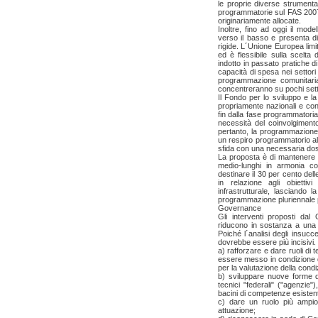
le proprie diverse strumentaz
programmatorie sul FAS 2007-
originariamente allocate.
Inoltre, fino ad oggi il mod
verso il basso e presenta di
rigide. L´Unione Europea limita
ed è flessibile sulla scelta d
indotto in passato pratiche d
capacità di spesa nei settori
programmazione comunitaria 
concentreranno su pochi setto
Il Fondo per lo sviluppo e l
propriamente nazionali e con 
fin dalla fase programmatoria,
necessità del coinvolgimento d
pertanto, la programmazione 
un respiro programmatorio al
sfida con una necessaria dos
La proposta è di mantenere i
medio-lunghi in armonia c
destinare il 30 per cento del
in relazione agli obiettiv
infrastrutturale, lasciando 
programmazione pluriennale p
Governance
Gli interventi proposti da
riducono in sostanza a una 
Poiché l´analisi degli insucc
dovrebbe essere più incisivi.
a) rafforzare e dare ruoli di 
essere messo in condizione d
per la valutazione della condiz
b) sviluppare nuove forme di
tecnici "federali" ("agenzie")
bacini di competenze esistenti
c) dare un ruolo più ampio a
attuazione;