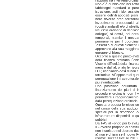
rapporto fra interventi ordinari
Non c´è dubbio che nei setto
fabbisogni standard e pereq
istruzione, asili nido, assist
essere definiti appositi pian
nelle diverse aree territoria
investimento propedeutici al
(costi standard) e/o di obiettiv
Nel ciclo ordinario di decisio
collegati) si dovrà, nel cors
temporali, tramite i mecca
permanente per il coordinam
´assenza di questi elementi
approvare alla sua maggioran
europee di bilancio.
Occorre a questo punto evita
della finanza ordinaria l´obi
Viste le difficoltà della fina
mentre dall´altro lato le riso
LEP, rischiando così di non c
territoriale. All´opposto di que
perequazione infrastrutturale 
più svantaggiate.
Una posizione equilibrata
finanziamento dei piani di i
procedure ordinarie, con il 
permettere il raggiungimento di
dalla perequazione ordinaria.
Questa proposta fornisce una
nel corso della sua audizion
speciali per la rimozione degl
infrastrutture disponibili e
pubblici.
Dal FAS al Fondo per lo svil
Il Governo propone di sostit
non inserisce nel decreto du
a) non è chiaro se il nuovo 
risorse successive al 2013 