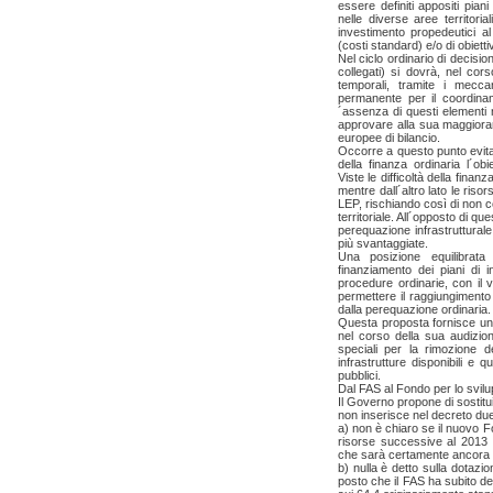
essere definiti appositi pian
nelle diverse aree territoria
investimento propedeutici al
(costi standard) e/o di obiettiv
Nel ciclo ordinario di decisio
collegati) si dovrà, nel cors
temporali, tramite i mecca
permanente per il coordinam
´assenza di questi elementi
approvare alla sua maggioran
europee di bilancio.
Occorre a questo punto evita
della finanza ordinaria l´obi
Viste le difficoltà della fina
mentre dall´altro lato le riso
LEP, rischiando così di non c
territoriale. All´opposto di que
perequazione infrastrutturale 
più svantaggiate.
Una posizione equilibrata
finanziamento dei piani di i
procedure ordinarie, con il 
permettere il raggiungimento di
dalla perequazione ordinaria.
Questa proposta fornisce una
nel corso della sua audizion
speciali per la rimozione degl
infrastrutture disponibili e
pubblici.
Dal FAS al Fondo per lo svil
Il Governo propone di sostit
non inserisce nel decreto du
a) non è chiaro se il nuovo 
risorse successive al 2013 
che sarà certamente ancora f
b) nulla è detto sulla dotazi
posto che il FAS ha subito de