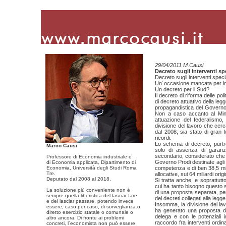
29/04/2011 M.Causi
Decreto sugli interventi spe
Decreto sugli interventi specia
Un´occasione mancata per inno
Un decreto per il Sud?
Il decreto di riforma delle pol
di decreto attuativo della le
propagandistica del Governo 
Non a caso accanto al Minist
attuazione del federalismo,
divisione del lavoro che cer
dal 2008, sia stato di gran l
ricordi.
Lo schema di decreto, purtro
Marco Causi
solo di assenza di garanz
secondario, considerato che i
Professore di Economia industriale e
Governo Prodi destinate agli int
di Economia applicata, Dipartimento di
Economia, Università degli Studi Roma
competenza e di ben 38,5 mil
Tre.
allocative, sui 64 miliardi orig
Deputato dal 2008 al 2018.
Si tratta anche, e soprattut
cui ha tanto bisogno questo se
La soluzione più conveniente non è
di una proposta separata, per
sempre quella liberistica del lasciar fare
dei decreti collegati alla legge
e del lasciar passare, potendo invece
Insomma, la divisione del lavo
essere, caso per caso, di sorveglianza o
ha generato una proposta di
diretto esercizio statale o comunale o
delega e con le potenziali i
altro ancora. Di fronte ai problemi
raccordo fra interventi ordin
concreti, l´economista non può essere