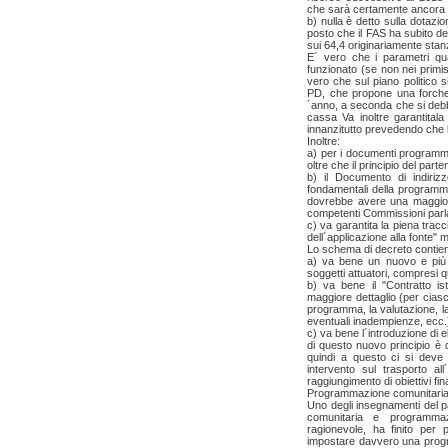
che sarà certamente ancora f
b) nulla è detto sulla dotazi
posto che il FAS ha subito de
sui 64,4 originariamente stan
E´ vero che i parametri qua
funzionato (se non nei primis
vero che sul piano politico s
PD, che propone una forchett
´anno, a seconda che si debb
cassa Va inoltre garantitala 
innanzitutto prevedendo che 
Inoltre:
a) per i documenti programmati
oltre che il principio del part
b) il Documento di indiriz
fondamentali della programma
dovrebbe avere una maggiore
competenti Commissioni parl
c) va garantita la piena traccia
dell´applicazione alla fonte" m
Lo schema di decreto contien
a) va bene un nuovo e più e
soggetti attuatori, compresi qu
b) va bene il "Contratto ist
maggiore dettaglio (per cias
programma, la valutazione, la 
eventuali inadempienze, ecc.
c) va bene l´introduzione di 
di questo nuovo principio è di
quindi a questo ci si deve 
intervento sul trasporto al
raggiungimento di obiettivi fi
Programmazione comunitaria
Uno degli insegnamenti del 
comunitaria e programmaz
ragionevole, ha finito per 
impostare davvero una progr