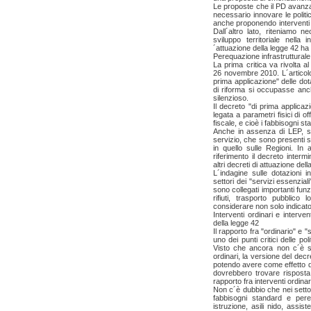
Le proposte che il PD avanza 
necessario innovare le politic
anche proponendo interventi p
Dall´altro lato, riteniamo 
sviluppo territoriale nella 
´attuazione della legge 42 ha
Perequazione infrastrutturale
La prima critica va rivolta al
26 novembre 2010. L´articolo
prima applicazione" delle dota
di riforma si occupasse anch
silenzioso.
Il decreto "di prima applica
legata a parametri fisici di o
fiscale, e cioè i fabbisogni sta
Anche in assenza di LEP, sareb
servizio, che sono presenti 
in quello sulle Regioni. In 
riferimento il decreto interm
altri decreti di attuazione dell
L´indagine sulle dotazioni in
settori dei "servizi essenziali
sono collegati importanti funz
rifiuti, trasporto pubblico 
considerare non solo indicato
Interventi ordinari e interven
della legge 42
Il rapporto fra "ordinario" e 
uno dei punti critici delle pol
Visto che ancora non c´è st
ordinari, la versione del de
potendo avere come effetto qu
dovrebbero trovare risposta n
rapporto fra interventi ordinari
Non c´è dubbio che nei setto
fabbisogni standard e pereq
istruzione, asili nido, assist