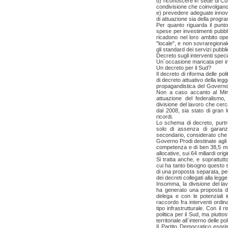
d) riconoscere in sede di Co
condivisione che coinvolgano
e) prevedere adeguate innovaz
di attuazione sia della progr
Per quanto riguarda il punto
spese per investimenti pubblic
ricadono nel loro ambito ope
"locale", e non sovraregionale
gli standard dei servizi pubbli
Decreto sugli interventi specia
Un´occasione mancata per inno
Un decreto per il Sud?
Il decreto di riforma delle pol
di decreto attuativo della le
propagandistica del Governo 
Non a caso accanto al Minist
attuazione del federalismo,
divisione del lavoro che cer
dal 2008, sia stato di gran l
ricordi.
Lo schema di decreto, purtro
solo di assenza di garanz
secondario, considerato che i
Governo Prodi destinate agli int
competenza e di ben 38,5 mil
allocative, sui 64 miliardi orig
Si tratta anche, e soprattut
cui ha tanto bisogno questo se
di una proposta separata, per
dei decreti collegati alla legge
Insomma, la divisione del lavo
ha generato una proposta di
delega e con le potenziali i
raccordo fra interventi ordin
tipo infrastrutturale. Con il
politica per il Sud, ma piuttos
territoriale all´interno delle po
Il Partito Democratico espri