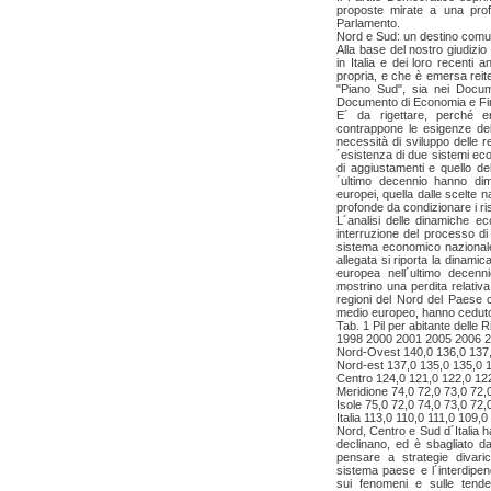
proposte mirate a una profo
Parlamento.
Nord e Sud: un destino com
Alla base del nostro giudizio c
in Italia e dei loro recenti
propria, e che è emersa reit
"Piano Sud", sia nei Docu
Documento di Economia e Fina
E´ da rigettare, perché 
contrappone le esigenze del
necessità di sviluppo delle re
´esistenza di due sistemi eco
di aggiustamenti e quello de
´ultimo decennio hanno dim
europei, quella dalle scelte 
profonde da condizionare i risul
L´analisi delle dinamiche ec
interruzione del processo di
sistema economico nazionale 
allegata si riporta la dinamica
europea nell´ultimo decenn
mostrino una perdita relativa
regioni del Nord del Paese c
medio europeo, hanno ceduto 
Tab. 1 Pil per abitante delle 
1998 2000 2001 2005 2006 
Nord-Ovest 140,0 136,0 137,
Nord-est 137,0 135,0 135,0 
Centro 124,0 121,0 122,0 122
Meridione 74,0 72,0 73,0 72,
Isole 75,0 72,0 74,0 73,0 72,
Italia 113,0 110,0 111,0 109,
Nord, Centro e Sud d´Italia
declinano, ed è sbagliato da
pensare a strategie divarica
sistema paese e l´interdipen
sui fenomeni e sulle tende