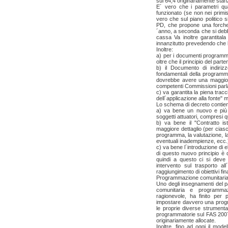
sui 64,4 originariamente stan
E´ vero che i parametri qua
funzionato (se non nei primis
vero che sul piano politico s
PD, che propone una forchett
´anno, a seconda che si debb
cassa Va inoltre garantitala 
innanzitutto prevedendo che 
Inoltre:
a) per i documenti programmati
oltre che il principio del part
b) il Documento di indiriz
fondamentali della programma
dovrebbe avere una maggiore
competenti Commissioni parl
c) va garantita la piena traccia
dell´applicazione alla fonte" m
Lo schema di decreto contien
a) va bene un nuovo e più e
soggetti attuatori, compresi qu
b) va bene il "Contratto ist
maggiore dettaglio (per cias
programma, la valutazione, la 
eventuali inadempienze, ecc.
c) va bene l´introduzione di 
di questo nuovo principio è di
quindi a questo ci si deve 
intervento sul trasporto al
raggiungimento di obiettivi fi
Programmazione comunitaria
Uno degli insegnamenti del 
comunitaria e programmaz
ragionevole, ha finito per 
impostare davvero una progr
le proprie diverse strumentaz
programmatorie sul FAS 2007-
originariamente allocate.
Inoltre, fino ad oggi il mod