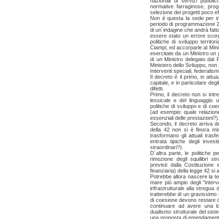
nazionali di servizi pubblic
normative farraginose, progr
selezione dei progetti poco eff
Non è questa la sede per ind
periodo di programmazione 20
di un´indagine che andrà fat
essere stato un errore scor
politiche di sviluppo territ
Ciampi, ed accorparle al Minis
esercitate da un Ministro un 
di un Ministro delegato dal P
Ministero dello Sviluppo, no
Interventi speciali, federalis
Il decreto è il primo, in att
capitale, e in particolare degl
difetti.
Primo, il decreto non si int
lessicale e del linguaggio u
politiche di sviluppo e di coe
(ad esempio: quale relazione 
essenziali delle prestazioni?)
Secondo, il decreto arriva d
della 42 non si è finora m
trasformano gli attuali trasf
entrata tipiche degli invest
straordinari?).
D´altra parte, le politiche p
rimozione degli squilibri st
previsti dalla Costituzione 
finanziaria) della legge 42 si a
Potrebbe allora nascere la ten
mare più ampio degli "interv
infrastrutturale alla stregua d
tratterebbe di un gravissimo e 
di coesione devono restare c
continuare ad avere una log
dualismo strutturale del sist
una proposta di emendamento