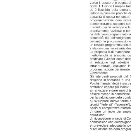
verso il basso e presenta di
rigide. L´Unione Europea limita
ed è flessibile sulla scelta d
indotto in passato pratiche d
capacità di spesa nei settori
programmazione comunitaria 
concentreranno su pochi setto
Il Fondo per lo sviluppo e l
propriamente nazionali e con 
fin dalla fase programmatoria,
necessità del coinvolgimento d
pertanto, la programmazione 
un respiro programmatorio al
sfida con una necessaria dos
La proposta è di mantenere i
medio-lunghi in armonia c
destinare il 30 per cento del
in relazione agli obiettiv
infrastrutturale, lasciando 
programmazione pluriennale p
Governance
Gli interventi proposti da
riducono in sostanza a una 
Poiché l´analisi degli insucc
dovrebbe essere più incisivi.
a) rafforzare e dare ruoli di 
essere messo in condizione d
per la valutazione della condiz
b) sviluppare nuove forme di
tecnici "federali" ("agenzie")
bacini di competenze esistenti
c) dare un ruolo più ampio a
attuazione;
d) riconoscere in sede di Co
condivisione che coinvolgano
e) prevedere adeguate innovaz
di attuazione sia della progr