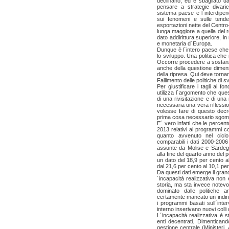
declinano, ed è sbagliato da
pensare a strategie divarica
sistema paese e l´interdipen
sui fenomeni e sulle tende
esportazioni nette del Centro
lunga maggiore a quella del r
dato addirittura superiore, i
e monetaria d´Europa.
Dunque è l´intero paese che ne
lo sviluppo. Una politica che 
Occorre procedere a sostanzi
anche della questione dimens
della ripresa. Qui deve tornar
Fallimento delle politiche di s
Per giustificare i tagli ai fo
utilizza l´argomento che que
di una rivisitazione e di un
necessaria una vera riflessi
volesse fare di questo dec
prima cosa necessario sgombr
E´ vero infatti che le percen
2013 relativi ai programmi c
quanto avvenuto nel cicl
comparabili i dati 2000-2006
assunte da Molise e Sardegn
alla fine del quarto anno del
un dato del 18,9 per cento a
dal 21,6 per cento al 10,1 pe
Da questi dati emerge il gra
´incapacità realizzativa no
storia, ma sta invece notevo
dominato dalle politiche a
certamente mancato un indirizz
i programmi basati sull´inter
interno inserivano nuovi colli 
L´incapacità realizzativa è 
enti decentrati. Dimentican
gestione centrale (Ministeri,