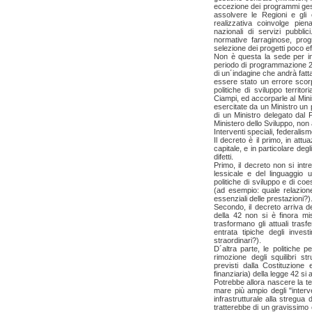
eccezione dei programmi gesti
assolvere le Regioni e gli 
realizzativa coinvolge pie
nazionali di servizi pubblic
normative farraginose, progr
selezione dei progetti poco eff
Non è questa la sede per ind
periodo di programmazione 20
di un´indagine che andrà fat
essere stato un errore scor
politiche di sviluppo territ
Ciampi, ed accorparle al Minis
esercitate da un Ministro un 
di un Ministro delegato dal P
Ministero dello Sviluppo, no
Interventi speciali, federalis
Il decreto è il primo, in att
capitale, e in particolare degl
difetti.
Primo, il decreto non si int
lessicale e del linguaggio u
politiche di sviluppo e di coe
(ad esempio: quale relazione 
essenziali delle prestazioni?)
Secondo, il decreto arriva d
della 42 non si è finora m
trasformano gli attuali trasf
entrata tipiche degli invest
straordinari?).
D´altra parte, le politiche p
rimozione degli squilibri st
previsti dalla Costituzione 
finanziaria) della legge 42 si a
Potrebbe allora nascere la ten
mare più ampio degli "interv
infrastrutturale alla stregua d
tratterebbe di un gravissimo e 