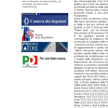
tipo infrastrutturale. Con il
mai né liberista né interventista, né
socialista ad ogni costo.
politica per il Sud, ma piuttos
Luigi Einaudi
territoriale all´interno delle po
Il Partito Democratico espri
proposte mirate a una profo
Parlamento.
Nord e Sud: un destino com
Alla base del nostro giudizio c
in Italia e dei loro recenti
propria, e che è emersa reit
"Piano Sud", sia nei Docu
Documento di Economia e Fina
E´ da rigettare, perché 
contrappone le esigenze del
necessità di sviluppo delle re
´esistenza di due sistemi eco
di aggiustamenti e quello de
´ultimo decennio hanno dim
europei, quella dalle scelte 
profonde da condizionare i risul
L´analisi delle dinamiche ec
interruzione del processo di
sistema economico nazionale 
allegata si riporta la dinamica
europea nell´ultimo decenn
mostrino una perdita relativa
regioni del Nord del Paese c
medio europeo, hanno ceduto 
Tab. 1 Pil per abitante delle 
1998 2000 2001 2005 2006 
Nord-Ovest 140,0 136,0 137,
Nord-est 137,0 135,0 135,0 
Centro 124,0 121,0 122,0 122
Meridione 74,0 72,0 73,0 72,
Isole 75,0 72,0 74,0 73,0 72,
Italia 113,0 110,0 111,0 109,
Nord, Centro e Sud d´Italia