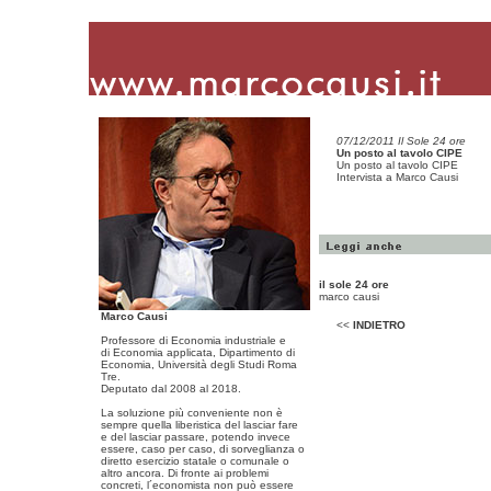
07/12/2011 Il Sole 24 ore
Un posto al tavolo CIPE
Un posto al tavolo CIPE
Intervista a Marco Causi
il sole 24 ore
marco causi
Marco Causi
<<
INDIETRO
Professore di Economia industriale e
di Economia applicata, Dipartimento di
Economia, Università degli Studi Roma
Tre.
Deputato dal 2008 al 2018.
La soluzione più conveniente non è
sempre quella liberistica del lasciar fare
e del lasciar passare, potendo invece
essere, caso per caso, di sorveglianza o
diretto esercizio statale o comunale o
altro ancora. Di fronte ai problemi
concreti, l´economista non può essere