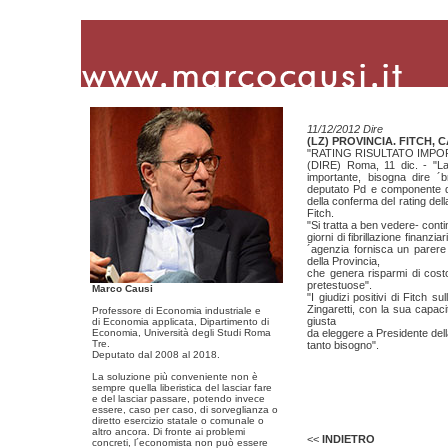
11/12/2012 Dire
(LZ) PROVINCIA. FITCH, 
"RATING RISULTATO IMP
(DIRE) Roma, 11 dic. - "La 
importante, bisogna dire ´
deputato Pd e componente d
della conferma del rating del
Fitch.
"Si tratta a ben vedere- conti
giorni di fibrillazione finanzia
´agenzia fornisca un parere 
della Provincia,
che genera risparmi di costo
pretestuose".
Marco Causi
"I giudizi positivi di Fitch
Zingaretti, con la sua capaci
Professore di Economia industriale e
giusta
di Economia applicata, Dipartimento di
Economia, Università degli Studi Roma
da eleggere a Presidente dell
Tre.
tanto bisogno".
Deputato dal 2008 al 2018.
La soluzione più conveniente non è
sempre quella liberistica del lasciar fare
Copyright © 2008 Mario Causi
e del lasciar passare, potendo invece
essere, caso per caso, di sorveglianza o
diretto esercizio statale o comunale o
altro ancora. Di fronte ai problemi
<<
INDIETRO
concreti, l´economista non può essere