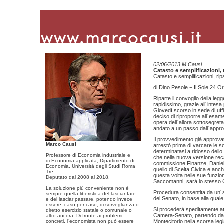
02/06/2013 M.Causi
Catasto e semplificazioni, r
Catasto e semplificazioni, rip
di Dino Pesole − Il Sole 24 O
Riparte il convoglio della leg
rapidissimo, grazie all´intesa
Giovedì scorso in sede di uff
deciso di riproporre all´esam
opera dell´allora sottosegreta
andato a un passo dall´approv
Il provvedimento già approva
Marco Causi
arrestò prima di varcare le s
determinatasi a ridosso dello
Professore di Economia industriale e
che nella nuova versione rec
di Economia applicata, Dipartimento di
commissione Finanze, Daniel
Economia, Università degli Studi Roma
quello di Scelta Civica e anch
Tre.
questa volta nelle sue funzion
Deputato dal 2008 al 2018.
Saccomanni, sarà lo stesso C
La soluzione più conveniente non è
Procedura consentita da un´a
sempre quella liberistica del lasciar fare
del Senato, in base alla quale
e del lasciar passare, potendo invece
essere, caso per caso, di sorveglianza o
Si procederà speditamente att
diretto esercizio statale o comunale o
Camera-Senato, partendo dal 
altro ancora. Di fronte ai problemi
concreti, l´economista non può essere
Montecitorio nella scorsa le