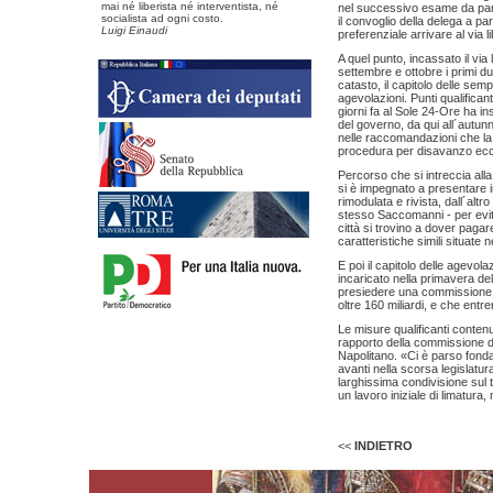
mai né liberista né interventista, né
nel successivo esame da part
socialista ad ogni costo.
il convoglio della delega a pa
Luigi Einaudi
preferenziale arrivare al via 
A quel punto, incassato il via 
settembre e ottobre i primi due
catasto, il capitolo delle sempli
agevolazioni. Punti qualifican
giorni fa al Sole 24-Ore ha i
del governo, da qui all´autun
nelle raccomandazioni che la 
procedura per disavanzo ec
Percorso che si intreccia alla
si è impegnato a presentare i
rimodulata e rivista, dall´altr
stesso Saccomanni - per evita
città si trovino a dover pagar
caratteristiche simili situate ne
E poi il capitolo delle agevol
incaricato nella primavera del
presiedere una commissione a
oltre 160 miliardi, e che entr
Le misure qualificanti conten
rapporto della commissione d
Napolitano. «Ci è parso fondam
avanti nella scorsa legislatu
larghissima condivisione sul 
un lavoro iniziale di limatur
<<
INDIETRO