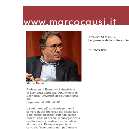
17/10/2014 M.Causi
Le giornate della cultura d´
<<
INDIETRO
Marco Causi
Professore di Economia industriale e
di Economia applicata, Dipartimento di
Economia, Università degli Studi Roma
Tre.
Deputato dal 2008 al 2018.
La soluzione più conveniente non è
sempre quella liberistica del lasciar fare
e del lasciar passare, potendo invece
essere, caso per caso, di sorveglianza o
diretto esercizio statale o comunale o
altro ancora. Di fronte ai problemi
concreti, l´economista non può essere