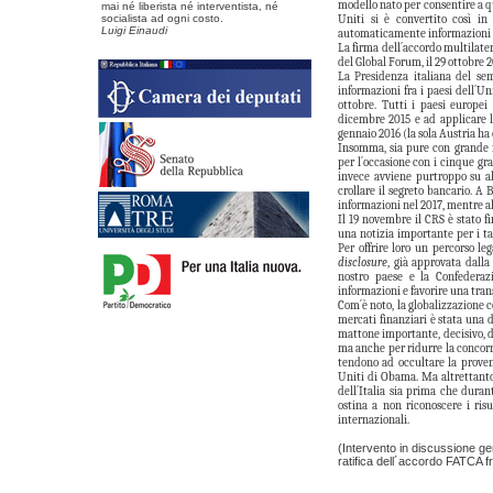
modello nato per consentire a q
mai né liberista né interventista, né
socialista ad ogni costo.
Uniti si è convertito così i
Luigi Einaudi
automaticamente informazioni fr
La firma dell´accordo multilater
del Global Forum, il 29 ottobre 2
La Presidenza italiana del se
informazioni fra i paesi dell´Un
ottobre. Tutti i paesi europe
dicembre 2015 e ad applicare l
gennaio 2016 (la sola Austria ha
Insomma, sia pure con grande f
per l´occasione con i cinque gra
invece avviene purtroppo su al
crollare il segreto bancario. A 
informazioni nel 2017, mentre al
Il 19 novembre il CRS è stato f
una notizia importante per i tan
Per offrire loro un percorso le
disclosure
, già approvata dalla
nostro paese e la Confederazi
informazioni e favorire una tran
Com´è noto, la globalizzazione 
mercati finanziari è stata una 
mattone importante, decisivo, di
ma anche per ridurre la concorre
tendono ad occultare la proveni
Uniti di Obama. Ma altrettanto
dell´Italia sia prima che dura
ostina a non riconoscere i ris
internazionali.
(Intervento in discussione ge
ratifica dell´accordo FATCA fra 