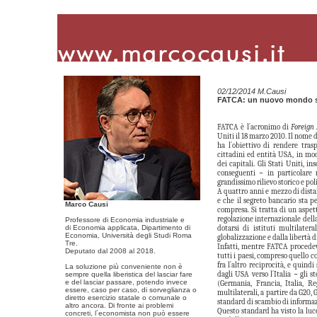
02/12/2014 M.Causi
FATCA: un nuovo mondo st
FATCA è l´acronimo di
Foreign
Uniti il 18 marzo 2010. Il nome 
ha l´obiettivo di rendere trasp
cittadini ed entità USA, in mod
dei capitali. Gli Stati Uniti, i
conseguenti − in particolare
grandissimo rilievo storico e poli
A quattro anni e mezzo di distan
e che il segreto bancario sta p
Marco Causi
compresa. Si tratta di un asp
regolazione internazionale della
Professore di Economia industriale e
di Economia applicata, Dipartimento di
dotarsi di istituti multilater
Economia, Università degli Studi Roma
globalizzazione e dalla libertà 
Tre.
Infatti, mentre FATCA procedev
Deputato dal 2008 al 2018.
tutti i paesi, compreso quello co
fra l´altro reciprocità, e quin
La soluzione più conveniente non è
dagli USA verso l´Italia − gli 
sempre quella liberistica del lasciar fare
e del lasciar passare, potendo invece
(Germania, Francia, Italia, R
essere, caso per caso, di sorveglianza o
multilaterali, a partire da G20, 
diretto esercizio statale o comunale o
standard di scambio di informazio
altro ancora. Di fronte ai problemi
Questo standard ha visto la luc
concreti, l´economista non può essere