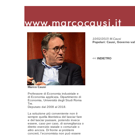
10/02/2015 M.Causi
Popolari: Causi, Governo valut
<<
INDIETRO
Marco Causi
Professore di Economia industriale e
di Economia applicata, Dipartimento di
Economia, Università degli Studi Roma
Tre.
Deputato dal 2008 al 2018.
La soluzione più conveniente non è
sempre quella liberistica del lasciar fare
e del lasciar passare, potendo invece
essere, caso per caso, di sorveglianza o
diretto esercizio statale o comunale o
altro ancora. Di fronte ai problemi
concreti, l´economista non può essere