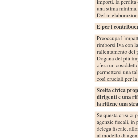
importi, la perdita 
una stima minima, m
Def in elaborazion
E per i contribue
Preoccupa l´impatt
rimborsi Iva con la
rallentamento dei 
Dogana del più imp
c´era un cosiddetto
permettersi una tal
così cruciali per l
Scelta civica pro
dirigenti e una ri
la ritiene una str
Se questa crisi ci 
agenzie fiscali, in
delega fiscale, all
al modello di agen