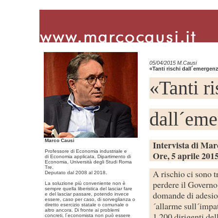
05/04/2015 M.Causi
«Tanti rischi dall´emergenz
«Tanti r
dall´eme
Marco Causi
Intervista di Mar
Professore di Economia industriale e
Ore, 5 aprile 201
di Economia applicata, Dipartimento di
Economia, Università degli Studi Roma
Tre.
A rischio ci sono t
Deputato dal 2008 al 2018.
perdere il Governo 
La soluzione più conveniente non è
sempre quella liberistica del lasciar fare
domande di adesion
e del lasciar passare, potendo invece
essere, caso per caso, di sorveglianza o
´allarme sull´impat
diretto esercizio statale o comunale o
altro ancora. Di fronte ai problemi
1.200 dirigenti del
concreti, l´economista non può essere