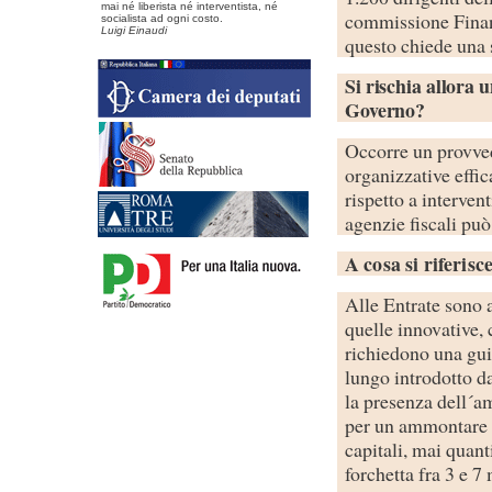
mai né liberista né interventista, né
commissione Finan
socialista ad ogni costo.
Luigi Einaudi
questo chiede una
Si rischia allora 
Governo?
Occorre un provve
organizzative effi
rispetto a intervent
agenzie fiscali può
A cosa si riferisc
Alle Entrate sono a
quelle innovative, 
richiedono una gui
lungo introdotto da
la presenza dell´a
per un ammontare di
capitali, mai quant
forchetta fra 3 e 7