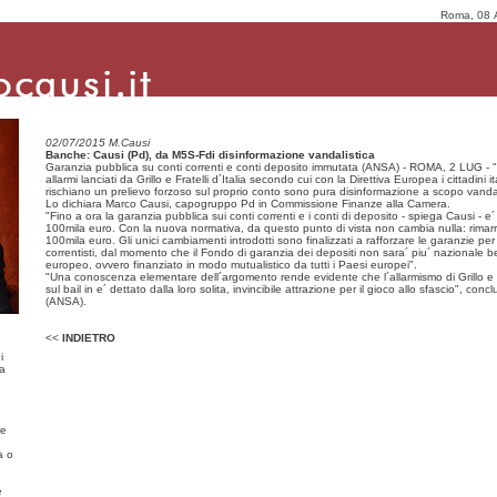
Roma, 08 
02/07/2015 M.Causi
Banche: Causi (Pd), da M5S-Fdi disinformazione vandalistica
Garanzia pubblica su conti correnti e conti deposito immutata (ANSA) - ROMA, 2 LUG - "
allarmi lanciati da Grillo e Fratelli d´Italia secondo cui con la Direttiva Europea i cittadini it
rischiano un prelievo forzoso sul proprio conto sono pura disinformazione a scopo vandal
Lo dichiara Marco
Causi
, capogruppo Pd in Commissione Finanze alla Camera.
"Fino a ora la garanzia pubblica sui conti correnti e i conti di deposito - spiega
Causi
- e´
100mila euro. Con la nuova normativa, da questo punto di vista non cambia nulla: rimarr
100mila euro. Gli unici cambiamenti introdotti sono finalizzati a rafforzare le garanzie per 
correntisti, dal momento che il Fondo di garanzia dei depositi non sara´ piu´ nazionale b
europeo, ovvero finanziato in modo mutualistico da tutti i Paesi europei".
"Una conoscenza elementare dell´argomento rende evidente che l´allarmismo di Grillo e
sul bail in e´ dettato dalla loro solita, invincibile attrazione per il gioco allo sfascio", conc
(ANSA).
<<
INDIETRO
i
ma
re
a o
e