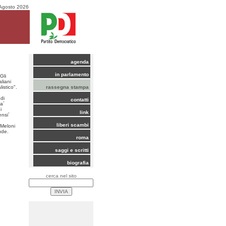
Agosto 2026
agenda
in parlamento
Gli
aliani
istico".
rassegna stampa
 di
contatti
a´
i
link
ensi´
liberi scambi
 Meloni
lude.
roma
saggi e scritti
biografia
cerca nel sito