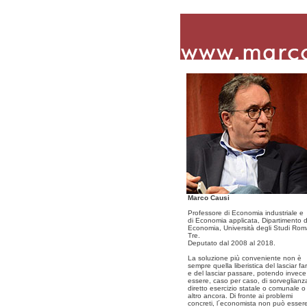
Marco Causi
Professore di Economia industriale e
di Economia applicata, Dipartimento d
Economia, Università degli Studi Ro
Tre.
Deputato dal 2008 al 2018.
La soluzione più conveniente non è
sempre quella liberistica del lasciar fa
e del lasciar passare, potendo invece
essere, caso per caso, di sorveglianz
diretto esercizio statale o comunale o
altro ancora. Di fronte ai problemi
concreti, l´economista non può esser