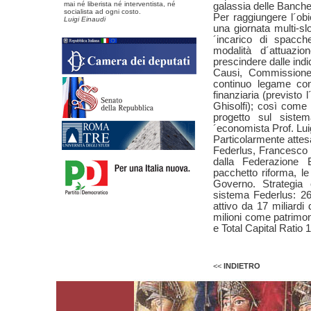
mai né liberista né interventista, né
galassia delle Banche
socialista ad ogni costo.
Per raggiungere l´obi
Luigi Einaudi
una giornata multi-sl
´incarico di spacche
modalità d´attuaz
prescindere dalle indi
Causi, Commissione
continuo legame con 
finanziaria (previsto 
Ghisolfi); così come 
progetto sul sistem
´economista Prof. Lui
Particolarmente attes
Federlus, Francesco Li
dalla Federazione
pacchetto riforma, le
Governo. Strategia 
sistema Federlus: 26 
attivo da 17 miliardi 
milioni come patrimoni
e Total Capital Ratio 
<<
INDIETRO