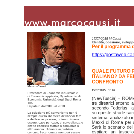
17/07/2015 M.Causi
Identità, coesione, svilupp
Per il programma d
https://postaweb.ca
QUALE FUTURO P
ITALIANO? DA F
CONFRONTO
Marco Causi
15/07/2015 : 15:07
Professore di Economia industriale e
di Economia applicata, Dipartimento di
(NewTuscia) − ROMA -
Economia, Università degli Studi Roma
tre direttrici attorno
Tre.
Deputato dal 2008 al 2018.
secondo Federlus, l
su queste strade sarà
La soluzione più conveniente non è
sempre quella liberistica del lasciar fare
sistema, analizzato in
e del lasciar passare, potendo invece
Maxxi di Roma per sa
essere, caso per caso, di sorveglianza o
diretto esercizio statale o comunale o
Sarà lo scenario del
altro ancora. Di fronte ai problemi
ospitare un tassell
concreti, l´economista non può essere