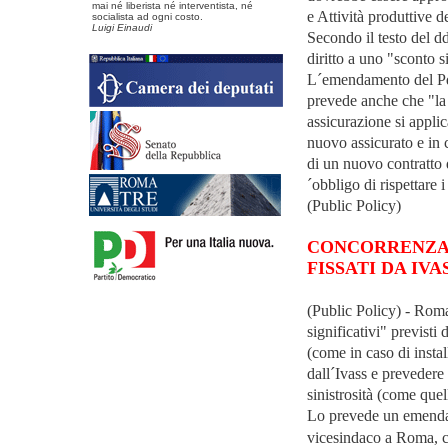
mai né liberista né interventista, né
e Attività produttive 
socialista ad ogni costo.
Luigi Einaudi
Secondo il testo del dd
diritto a uno "sconto s
L´emendamento del Pd,
prevede anche che "la 
assicurazione si applic
nuovo assicurato e in 
di un nuovo contratto d
´obbligo di rispettare i
(Public Policy)
CONCORRENZA,
FISSATI DA IVA
(Public Policy) - Roma
significativi" previsti
(come in caso di instal
dall´Ivass e prevedere
sinistrosità (come quel
Lo prevede un emenda
vicesindaco a Roma, co