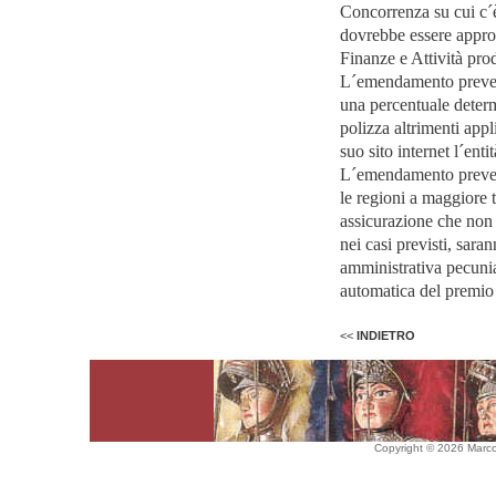
Concorrenza su cui c´è
dovrebbe essere appro
Finanze e Attività pro
L´emendamento prevede
una percentuale determ
polizza altrimenti app
suo sito internet l´enti
L´emendamento prevede
le regioni a maggiore t
assicurazione che non 
nei casi previsti, sar
amministrativa pecunia
automatica del premio d
<<
INDIETRO
Copyright © 2026 Marco