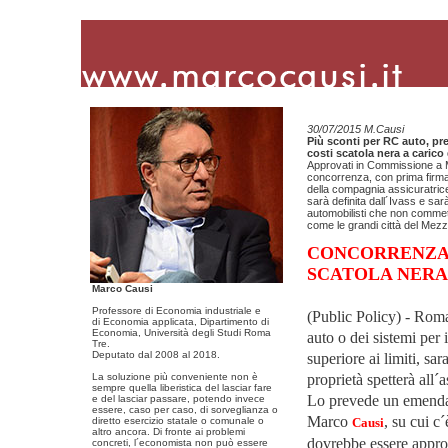
30/07/2015 M.Causi
Più sconti per RC auto, prem
costi scatola nera a carico
Approvati in Commissione a M
concorrenza, con prima firma 
della compagnia assicuratrice
sarà definita dall´Ivass e sar
automobilisti che non commett
come le grandi città del Mez
CONCORRENZA,
SCATOLA NERA
Marco Causi
Professore di Economia industriale e
(Public Policy) - Roma,
di Economia applicata, Dipartimento di
Economia, Università degli Studi Roma
auto o dei sistemi per
Tre.
Deputato dal 2008 al 2018.
superiore ai limiti, sa
La soluzione più conveniente non è
proprietà spetterà all´a
sempre quella liberistica del lasciar fare
Lo prevede un emenda
e del lasciar passare, potendo invece
essere, caso per caso, di sorveglianza o
Marco
, su cui c
diretto esercizio statale o comunale o
Causi
altro ancora. Di fronte ai problemi
dovrebbe essere appro
concreti, l´economista non può essere