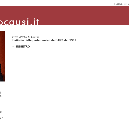
Roma, 08 
11/03/2016 M.Causi
L´attività delle parlamentari dell´ARS dal 1947
<<
INDIETRO
i
ma
re
a o
e