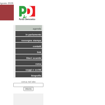
Agosto 2026
agenda
in parlamento
rassegna stampa
contatti
link
liberi scambi
roma
saggi e scritti
biografia
cerca nel sito