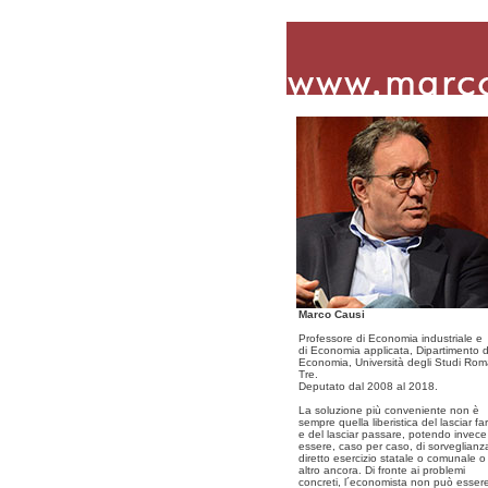
Marco Causi
Professore di Economia industriale e
di Economia applicata, Dipartimento d
Economia, Università degli Studi Ro
Tre.
Deputato dal 2008 al 2018.
La soluzione più conveniente non è
sempre quella liberistica del lasciar fa
e del lasciar passare, potendo invece
essere, caso per caso, di sorveglianz
diretto esercizio statale o comunale o
altro ancora. Di fronte ai problemi
concreti, l´economista non può esser