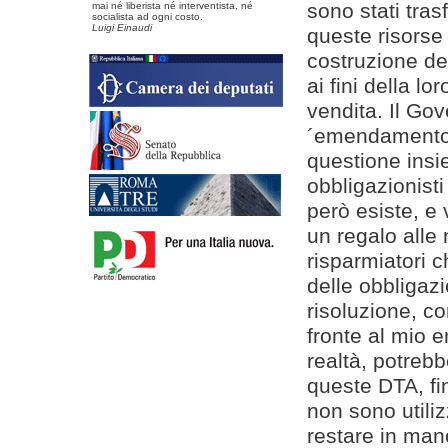
sono stati tras
mai né liberista né interventista, né
socialista ad ogni costo.
Luigi Einaudi
queste risorse
costruzione de
ai fini della l
vendita. Il Gove
´emendamento 
questione insi
obbligazionist
però esiste, e 
un regalo alle
risparmiatori c
delle obbligaz
risoluzione, c
fronte al mio e
realtà, potrebb
queste DTA, fi
non sono utiliz
restare in mano