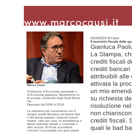
01/04/2016 M.Causi
Il tesoretto fiscale delle 
Gianluca Paoluc
La Stampa, chi
crediti fiscali 
crediti bancar
attribuibili al
attivata la pro
Marco Causi
un mio emendam
Professore di Economia industriale e
di Economia applicata, Dipartimento di
su richiesta d
Economia, Università degli Studi Roma
Tre.
risoluzione ne
Deputato dal 2008 al 2018.
La soluzione più conveniente non è
non chiariscono
sempre quella liberistica del lasciar fare
e del lasciar passare, potendo invece
crediti fiscali. 
essere, caso per caso, di sorveglianza o
diretto esercizio statale o comunale o
quali le bad b
altro ancora. Di fronte ai problemi
concreti, l´economista non può essere