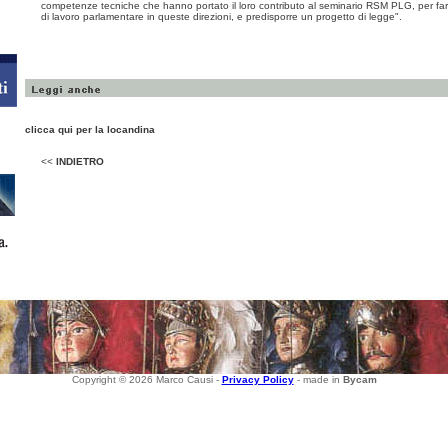
competenze tecniche che hanno portato il loro contributo al seminario RSM PLG, per fa
di lavoro parlamentare in queste direzioni, e predisporre un progetto di legge".
clicca qui per la locandina
<<
INDIETRO
Copyright © 2026 Marco Causi -
Privacy Policy
- made in
Bycam