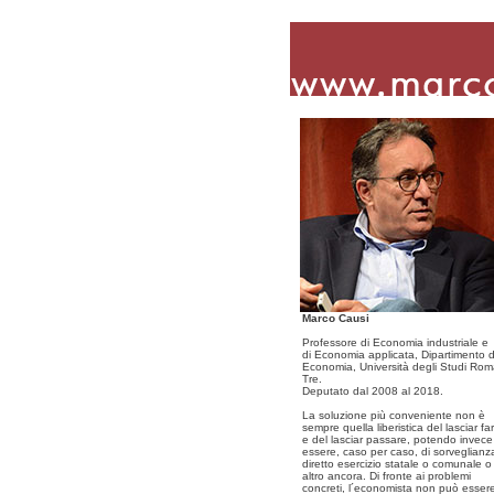
Marco Causi
Professore di Economia industriale e
di Economia applicata, Dipartimento d
Economia, Università degli Studi Ro
Tre.
Deputato dal 2008 al 2018.
La soluzione più conveniente non è
sempre quella liberistica del lasciar fa
e del lasciar passare, potendo invece
essere, caso per caso, di sorveglianz
diretto esercizio statale o comunale o
altro ancora. Di fronte ai problemi
concreti, l´economista non può esser