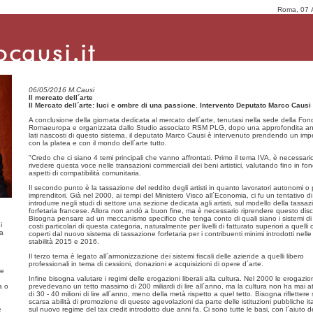
Roma, 07 
06/05/2016 M.Causi
Il mercato dell´arte
Il Mercato dell´arte: luci e ombre di una passione. Intervento Deputato Marco Causi
A conclusione della giornata dedicata al mercato dell´arte, tenutasi nella sede della Fo
Romaeuropa e organizzata dallo Studio associato RSM PLG, dopo una approfondita ana
lati nascosti di questo sistema, il deputato Marco Causi è
intervenuto prendendo un im
con la platea e con il mondo dell´arte tutto.
"Credo che ci siano 4 temi principali che vanno affrontati. Primo il tema IVA, è
necessari
rivedere questa voce nelle transazioni commerciali dei beni artistici, valutando fino in fon
aspetti di compatibilit
à
comunitaria.
Il secondo punto è
la tassazione del reddito degli artisti in quanto lavoratori autonomi o p
imprenditori. Già
nel 2000, ai tempi del Ministero Visco all
´
Economia, ci fu un tentativo di
introdurre negli studi di settore una sezione dedicata agli artisti, sul modello della tassa
forfetaria francese. Allora non andò
a buon fine, ma è
necessario riprendere questo disc
Bisogna pensare ad un meccanismo specifico che tenga conto di quali siano i sistemi di 
i
costi particolari di questa categoria, naturalmente per livelli di fatturato superiori a quelli 
ma
coperti dal nuovo sistema di tassazione forfetaria per i contribuenti minimi introdotti nelle 
stabilit
à
2015 e 2016.
Il terzo tema è
legato all´armonizzazione dei sistemi fiscali delle aziende a quelli libero
professionali in tema di cessioni, donazioni e acquisizioni di opere d´arte.
re
Infine bisogna valutare i regimi delle erogazioni liberali alla cultura. Nel 2000 le erogazio
a o
prevedevano un tetto massimo di 200 miliardi di lire all´anno, ma la cultura non ha mai at
di 30 - 40 milioni di lire all´anno, meno della metà
rispetto a quel tetto. Bisogna riflettere 
scarsa abilità di promozione di queste agevolazioni da parte delle istituzioni pubbliche it
e
sul nuovo regime del tax credit introdotto due anni fa. Ci sono tutte le basi, con l
´
aiuto d