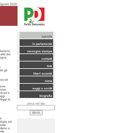
Agosto 2026
agenda
in parlamento
ndazione
rassegna stampa
lisi dei
pegno
contatti
link
o
do gli
liberi scambi
iccoli
roma
zione
saggi e scritti
orso.
ricavi e
biografia
oggi
leggi di
cerca nel sito
ni
tirato più
sulla
aliane e
elle