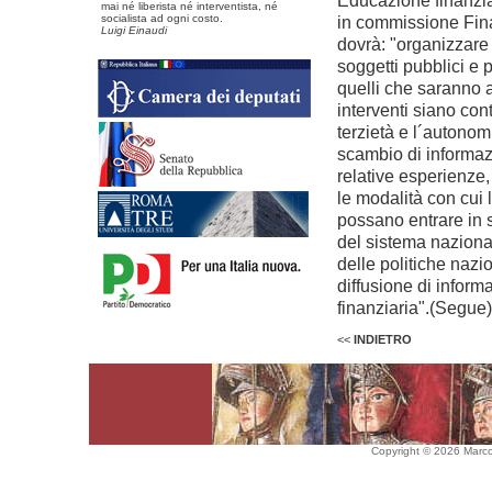
Educazione finanzia
mai né liberista né interventista, né
socialista ad ogni costo.
in commissione Fin
Luigi Einaudi
dovrà: "organizzare
soggetti pubblici e p
quelli che saranno 
interventi siano con
terzietà e l´autonom
scambio di informazio
relative esperienze
le modalità con cui 
possano entrare in si
del sistema nazional
delle politiche nazi
diffusione di infor
finanziaria".(Segu
<<
INDIETRO
Copyright © 2026 Marco