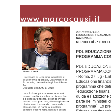
28/07/2016 M.Causi
EDUCAZIONE FINANZIAR
NAZIONALE
MERCOLEDÌ 27 LUGLIO 2
PDL EDUCAZIONE
PROGRAMMA CON
PDL EDUCAZIONE
PROGRAMMA CON S
Marco Causi
- Roma, 27 lug - Ent
Professore di Economia industriale e
di Economia applicata, Dipartimento di
Educazione finanzia
Economia, Università degli Studi Roma
Tre.
programma che defin
Deputato dal 2008 al 2018.
´educazione finanzia
La soluzione più conveniente non è
guida e l´adozione 
sempre quella liberistica del lasciar fare
e del lasciar passare, potendo invece
parte dei ministeri 
essere, caso per caso, di sorveglianza o
diretto esercizio statale o comunale o
programma". Lo pre
altro ancora. Di fronte ai problemi
concreti, l´economista non può essere