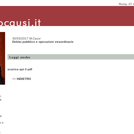
Roma, 07 
30/03/2017 M.Causi
Debito pubblico e operazioni straordinarie
scarica qui il pdf
<<
INDIETRO
i
ma
re
a o
e