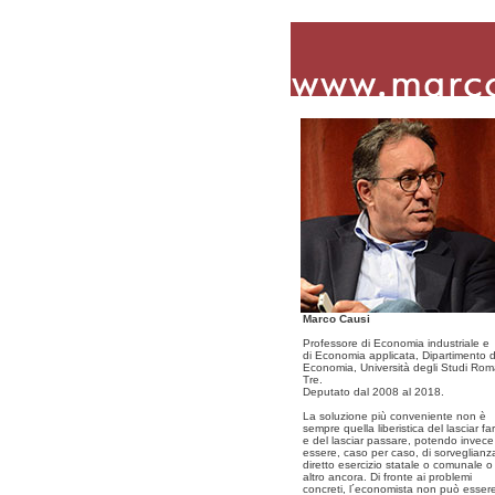
Marco Causi
Professore di Economia industriale e
di Economia applicata, Dipartimento d
Economia, Università degli Studi Ro
Tre.
Deputato dal 2008 al 2018.
La soluzione più conveniente non è
sempre quella liberistica del lasciar fa
e del lasciar passare, potendo invece
essere, caso per caso, di sorveglianz
diretto esercizio statale o comunale o
altro ancora. Di fronte ai problemi
concreti, l´economista non può esser