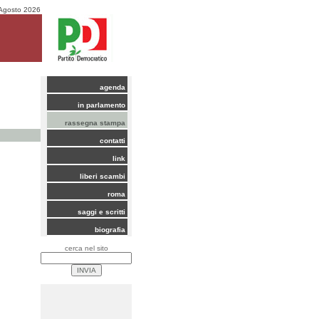
Agosto 2026
agenda
in parlamento
rassegna stampa
contatti
link
liberi scambi
roma
saggi e scritti
biografia
cerca nel sito