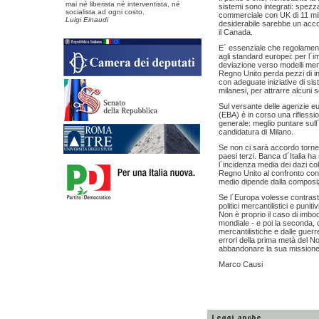
mai né liberista né interventista, né
sistemi sono integrati: spezzar
socialista ad ogni costo.
commerciale con UK di 11 mil
Luigi Einaudi
desiderabile sarebbe un acc
il Canada.
E´ essenziale che regolamenta
agli standard europei: per l´
deviazione verso modelli men
Regno Unito perda pezzi di in
con adeguate iniziative di sis
milanesi, per attrarre alcuni 
Sul versante delle agenzie eu
(EBA) è in corso una riflessi
generale: meglio puntare sull
candidatura di Milano.
Se non ci sarà accordo torne
paesi terzi. Banca d´Italia ha 
l´incidenza media dei dazi co
Regno Unito al confronto con i 
medio dipende dalla composizi
Se l´Europa volesse contrasta
politici mercantilistici e punit
Non è proprio il caso di imbo
mondiale - e poi la seconda, 
mercantilistiche e dalle guer
errori della prima metà del 
abbandonare la sua missione 
Marco Causi