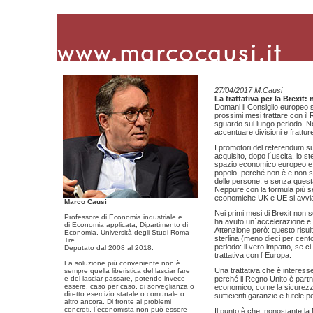
27/04/2017 M.Causi
La trattativa per la Brexit:
Domani il Consiglio europeo s
prossimi mesi trattare con il
sguardo sul lungo periodo. N
accentuare divisioni e frattur
I promotori del referendum s
acquisito, dopo l´uscita, lo s
spazio economico europeo e l
popolo, perché non è e non sar
delle persone, e senza questa
Neppure con la formula più se
economiche UK e UE si avvi
Marco Causi
Nei primi mesi di Brexit non s
Professore di Economia industriale e
ha avuto un´accelerazione e l
di Economia applicata, Dipartimento di
Attenzione però: questo risul
Economia, Università degli Studi Roma
sterlina (meno dieci per cento 
Tre.
periodo: il vero impatto, se c
Deputato dal 2008 al 2018.
trattativa con l´Europa.
La soluzione più conveniente non è
Una trattativa che è interesse
sempre quella liberistica del lasciar fare
e del lasciar passare, potendo invece
perché il Regno Unito è partn
essere, caso per caso, di sorveglianza o
economico, come la sicurezza
diretto esercizio statale o comunale o
sufficienti garanzie e tutele 
altro ancora. Di fronte ai problemi
concreti, l´economista non può essere
Il punto è che, nonostante la Ma