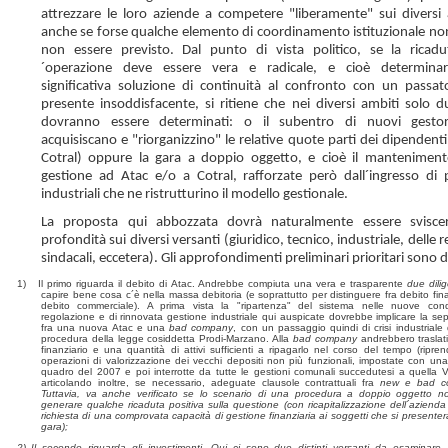
attrezzare le loro aziende a competere "liberamente" sui diversi 
anche se forse qualche elemento di coordinamento istituzionale no
non essere previsto. Dal punto di vista politico, se la ricadu
´operazione deve essere vera e radicale, e cioè determina
significativa soluzione di continuità al confronto con un passa
presente insoddisfacente, si ritiene che nei diversi ambiti solo du
dovranno essere determinati: o il subentro di nuovi gestor
acquisiscano e "riorganizzino" le relative quote parti dei dipendenti
Cotral) oppure la gara a doppio oggetto, e cioè il manteniment
gestione ad Atac e/o a Cotral, rafforzate però dall´ingresso di 
industriali che ne ristrutturino il modello gestionale.
La proposta qui abbozzata dovrà naturalmente essere sviscer
profondità sui diversi versanti (giuridico, tecnico, industriale, delle r
sindacali, eccetera). Gli approfondimenti preliminari prioritari sono 
1)
Il primo riguarda il debito di Atac. Andrebbe compiuta una vera e trasparente
due dili
capire bene cosa c´è nella massa debitoria (e soprattutto per distinguere fra debito fina
debito commerciale). A prima vista la "ripartenza" del sistema nelle nuove cond
regolazione e di rinnovata gestione industriale qui auspicate dovrebbe implicare la se
fra una nuova Atac e una
bad company
, con un passaggio quindi di crisi industriale 
procedura della legge cosiddetta Prodi-Marzano. Alla
bad company
andrebbero traslati 
finanziario e una quantità di attivi sufficienti a ripagarlo nel corso del tempo (ripre
operazioni di valorizzazione dei vecchi depositi non più funzionali, impostate con una
quadro del 2007 e poi interrotte da tutte le gestioni comunali succedutesi a quella Ve
articolando inoltre, se necessario, adeguate clausole contrattuali fra
new e
bad c
Tuttavia, va anche verificato se lo scenario di una procedura a doppio oggetto 
generare qualche ricaduta positiva sulla questione (con ricapitalizzazione dell´azienda
richiesta di una comprovata capacità di gestione finanziaria ai soggetti che si presenter
gara);
2)
Il secondo riguarda gli investimenti. Qui ci sono due distinti versanti da esaminare