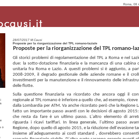
Roma, 08 
28/07/2017 M.Causi
Proposte per la riorganizzazione del TPL romano-laziale
Proposte per la riorganizzazione del TPL romano-laz
Gli storici problemi di regolamentazione del TPL a Roma e nel Laz
due: la sotto-dotazione finanziaria e la mancanza di una cabina d
unitaria fra Roma e Lazio. A questi problemi si è aggiunto, a part
2008-2009, il degrado gestionale delle aziende romane e il croll
investimenti per la manutenzione e il rinnovamento delle infrastru
delle flotte.
Sulla questione finanziaria va ricordato che ancora oggi il con
regionale al TPL romano è inferiore a quello che, ad esempio, riceve
i
ma
dalla Lombardia per ATM. Va anche ricordato però che la Regione L
fatto un importante passo avanti con le decisioni di agosto 2015:
che resta da fare è un ultimo passo. L´altro elemento di arret
re
riguarda i ricavi tariffari. In linea generale, l´ultimo passo avant
a o
Regione, dopo quello di agosto 2015, e la riduzione dell´evasione tar
insieme all´adeguamento ai costi standard , dovrebbero consent
e