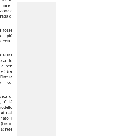
lementi
inire i
azionale
rada di
i fosse
n più
Cotral,
e a una
perando
a al ben
ort for
´intera
 in cui
lica di
 Città
modello
 attuali
nato il
(ferro:
a: rete