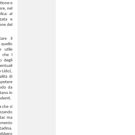
stione e
re, nel
ica: al
zata e
one del
are il
 quello
e utile
o che l
o degli
entuali
-Lido),
lità di
ompetere
modo da
tano in
ndenti.
 che si
anzando
Atac ma
amento
tadina.
rebbero