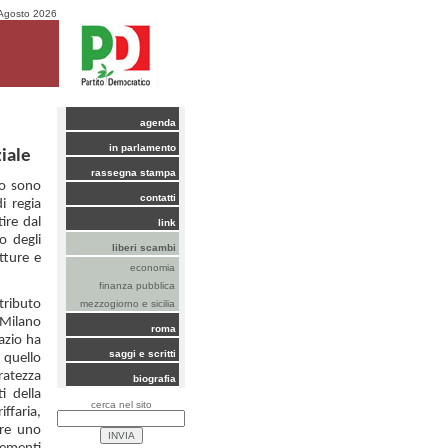
Agosto 2026
agenda
in parlamento
iale
rassegna stampa
io sono
contatti
i regia
ire dal
link
o degli
liberi scambi
tture e
economia
finanza pubblica
tributo
mezzogiorno e sicilia
 Milano
roma
azio ha
saggi e scritti
 quello
ratezza
biografia
i della
cerca nel sito
iffaria,
ire uno