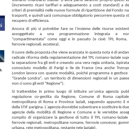
scenario finanziario stabile. D´altra parte saranno proprio questi e
(incremento ricavi tariffari e adeguamento a costi standard) a def
criteri di premialità nelle nuove formule di ripartizione del Fondo n
trasporti, e quindi sarà comunque obbligatorio percorrere questa st
recupero di efficienza.
Ancora di più si potrebbe fare se l´insieme delle risorse esistent
assoggettato a una programmazione integrata e no
"compartimentata" come oggi e in passato (e cioè: TPL Roma, 
ferrovie regionali, eccetera).
Il cuore della proposta che viene avanzata in questa nota è di andar
radicale riforma della regolamentazione del TPL romano-laziale su
la separazione fra gli enti e creando una vera regia unitaria, ispirat
conosciuto modello di Parigi e Ile de France (ma anche
Transp
London
lavora con queste modalità, poiché programma e gestisce l
"Grande Londra", un territorio di dimensioni regionali in un paese
non ci sono gli enti "Regione").
Si tratterebbe in primo luogo di istituire un´unica agenzia pubb
regolazione co-gestita da Regione, Comune di Roma capitale,
metropolitana di Roma e Province laziali, seguendo appunto il 
della STIF parigina. L´agenzia dovrebbe subentrare e sostituire le due
agenzie della mobilità di Regione e Comune e le verrebbe asseg
compito di organizzare la gestione di tutto il TPL romano-laziale 
ferrovie regionali, metropolitane romane, ferrovie concesse; gomm
urbana, rete metropolitana, restante rete laziale).