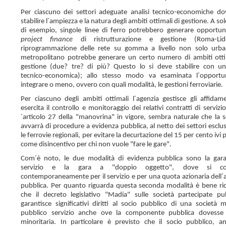
Per ciascuno dei settori adeguate analisi tecnico-economiche d
stabilire l´ampiezza e la natura degli ambiti ottimali di gestione. A sol
di esempio, singole linee di ferro potrebbero generare opportun
project finance
di ristrutturazione e gestione (Roma-Lid
riprogrammazione delle rete su gomma a livello non solo urb
metropolitano potrebbe generare un certo numero di ambiti otti
gestione (due? tre? di più? Questo lo si deve stabilire con un´
tecnico-economica); allo stesso modo va esaminata l´opportu
integrare o meno, ovvero con quali modalità, le gestioni ferroviarie.
Per ciascuno degli ambiti ottimali l´agenzia gestisce gli affidam
esercita il controllo e monitoraggio dei relativi contratti di servizi
´articolo 27 della "manovrina" in vigore, sembra naturale che la sc
avvarrà di procedure a evidenza pubblica, al netto dei settori esclu
le ferrovie regionali, per evitare la decurtazione del 15 per cento ivi 
come disincentivo per chi non vuole "fare le gare".
Com´è noto, le due modalità di evidenza pubblica sono la gara
servizio e la gara a "doppio oggetto", dove si co
contemporaneamente per il servizio e per una quota azionaria dell´
pubblica. Per quanto riguarda questa seconda modalità è bene ri
che il decreto legislativo "Madia" sulle società partecipate pu
garantisce significativi diritti al socio pubblico di una società m
pubblico servizio anche ove la componente pubblica dovesse 
minoritaria. In particolare è previsto che il socio pubblico, a