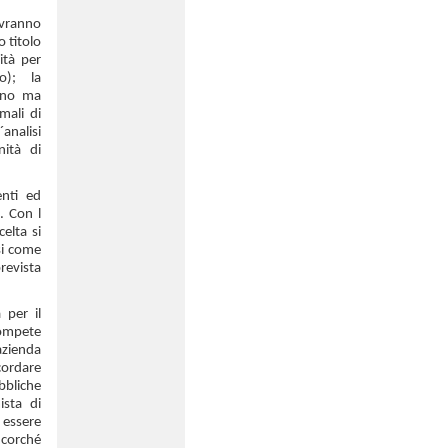
ovranno
o titolo
ità per
o); la
ano ma
mali di
analisi
nità di
enti ed
o. Con l
elta si
si come
prevista
 per il
mpete
azienda
cordare
bbliche
ista di
essere
ncorché