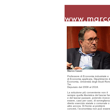
Marco Causi
Professore di Economia industriale e
di Economia applicata, Dipartimento d
Economia, Università degli Studi Ro
Tre.
Deputato dal 2008 al 2018.
La soluzione più conveniente non è
sempre quella liberistica del lasciar fa
e del lasciar passare, potendo invece
essere, caso per caso, di sorveglianz
diretto esercizio statale o comunale o
altro ancora. Di fronte ai problemi
concreti, l´economista non può esser