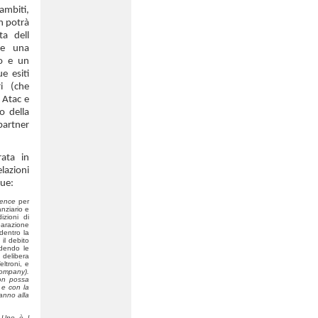
ambiti,
n potrà
ta dell
re una
to e un
e esiti
i (che
 Atac e
o della
partner
ata in
elazioni
due:
gence
per
nziario e
izioni di
parazione
dentro la
il debito
ndendo le
 delibera
ltroni, e
ompany
).
non possa
 e con la
anno alla
. Uno è l