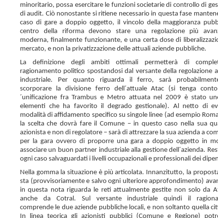
minoritario, possa esercitare le funzioni societarie di controllo di ge
di audit. Ciò nonostante si ritiene necessario in questa fase mantene
caso di gare a doppio oggetto, il vincolo della maggioranza pubbl
centro della riforma devono stare una regolazione più avan
moderna, finalmente funzionante, e una certa dose di liberalizzazi
mercato, e non la privatizzazione delle attuali aziende pubbliche.
La definizione degli ambiti ottimali permetterà di complet
ragionamento politico spostandosi dal versante della regolazione a
industriale. Per quanto riguarda il ferro, sarà probabilment
scorporare la divisione ferro dell´attuale Atac (si tenga cont
´unificazione fra Trambus e Metro attuata nel 2009 è stato un
elementi che ha favorito il degrado gestionale). Al netto di ev
modalità di affidamento specifico su singole linee (ad esempio Roma
la scelta che dovrà fare il Comune − in questo caso nella sua qua
azionista e non di regolatore − sarà di attrezzare la sua azienda a c
per la gara ovvero di proporre una gara a doppio oggetto in 
associare un buon partner industriale alla gestione dell´azienda. Res
ogni caso salvaguardati i livelli occupazionali e professionali dei dipe
Nella gomma la situazione è più articolata. Innanzitutto, la proposta
sta (provvisoriamente e salvo ogni ulteriore approfondimento) av
in questa nota riguarda le reti attualmente gestite non solo da 
anche da Cotral. Sul versante industriale quindi il ragion
comprende le due aziende pubbliche locali, e non soltanto quella cit
In linea teorica gli azionisti pubblici (Comune e Regione) pot