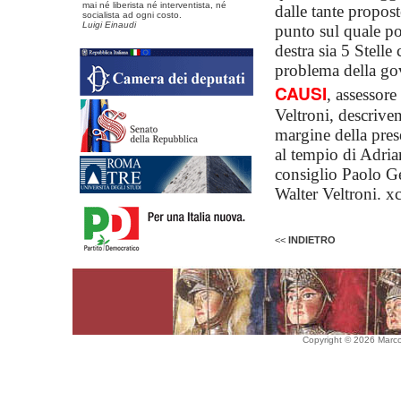
mai né liberista né interventista, né
dalle tante propost
socialista ad ogni costo.
Luigi Einaudi
punto sul quale pos
destra sia 5 Stell
problema della gov
CAUSI
, assessore
Veltroni, descrive
margine della pres
al tempio di Adria
consiglio Paolo G
Walter Veltroni
<<
INDIETRO
Copyright © 2026 Marco