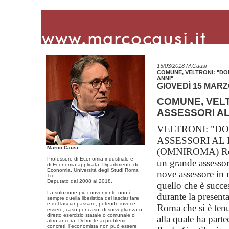
15/03/2018 M.Causi
COMUNE, VELTRONI: "DOP
ANNI"
GIOVEDÌ 15 MARZO
COMUNE, VELT
ASSESSORI AL 
VELTRONI: "DO
ASSESSORI AL 
Marco Causi
(OMNIROMA) Ro
Professore di Economia industriale e
un grande assessor
di Economia applicata, Dipartimento di
Economia, Università degli Studi Roma
nove assessore in 
Tre.
Deputato dal 2008 al 2018.
quello che è succe
La soluzione più conveniente non è
durante la present
sempre quella liberistica del lasciar fare
e del lasciar passare, potendo invece
Roma che si è tenu
essere, caso per caso, di sorveglianza o
diretto esercizio statale o comunale o
alla quale ha part
altro ancora. Di fronte ai problemi
concreti, l´economista non può essere