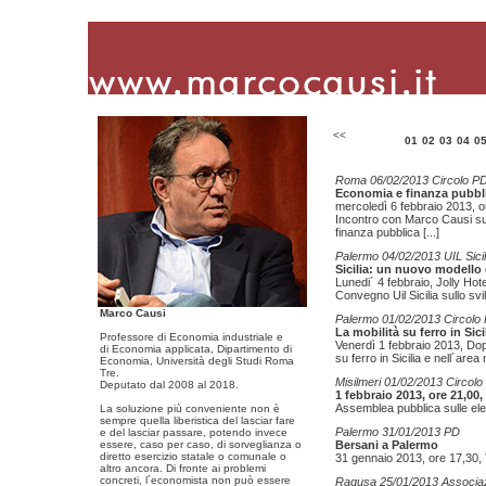
<<
01
02
03
04
0
Roma 06/02/2013 Circolo PD
Economia e finanza pubbl
mercoledì 6 febbraio 2013, o
Incontro con Marco Causi sui 
finanza pubblica
[...]
Palermo 04/02/2013 UIL Sicil
Sicilia: un nuovo modello 
Lunedi´ 4 febbraio, Jolly Hot
Convegno Uil Sicilia sullo sv
Marco Causi
Palermo 01/02/2013 Circol
La mobilità su ferro in Sici
Professore di Economia industriale e
Venerdì 1 febbraio 2013, Dop
di Economia applicata, Dipartimento di
su ferro in Sicilia e nell´are
Economia, Università degli Studi Roma
Tre.
Misilmeri 01/02/2013 Circolo
Deputato dal 2008 al 2018.
1 febbraio 2013, ore 21,00,
Assemblea pubblica sulle ele
La soluzione più conveniente non è
sempre quella liberistica del lasciar fare
Palermo 31/01/2013 PD
e del lasciar passare, potendo invece
essere, caso per caso, di sorveglianza o
Bersani a Palermo
diretto esercizio statale o comunale o
31 gennaio 2013, ore 17,30, 
altro ancora. Di fronte ai problemi
concreti, l´economista non può essere
Ragusa 25/01/2013 Associaz