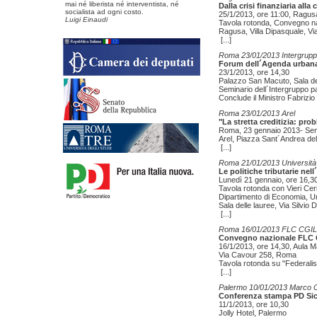
mai né liberista né interventista, né
Dalla crisi finanziaria alla 
socialista ad ogni costo.
25/1/2013, ore 11:00, Ragus
Luigi Einaudi
Tavola rotonda, Convegno na
Ragusa, Villa Dipasquale, Vi
[...]
Roma 23/01/2013 Intergrupp
Forum dell´Agenda urbana 
23/1/2013, ore 14,30
Palazzo San Macuto, Sala de
Seminario dell´Intergruppo 
Conclude il Ministro Fabrizi
Roma 23/01/2013 Arel
"La stretta creditizia: pro
Roma, 23 gennaio 2013- Sem
Arel, Piazza Sant´Andrea dell
[...]
Roma 21/01/2013 Università
Le politiche tributarie n
Lunedì 21 gennaio, ore 16,3
Tavola rotonda con Vieri Cer
Dipartimento di Economia, U
Sala delle lauree, Via Silvi
[...]
Roma 16/01/2013 FLC CGIL
Convegno nazionale FLC
16/1/2013, ore 14,30, Aula 
Via Cavour 258, Roma
Tavola rotonda su "Federalismo
[...]
Palermo 10/01/2013 Marco 
Conferenza stampa PD Sici
11/1/2013, ore 10,30
Jolly Hotel, Palermo