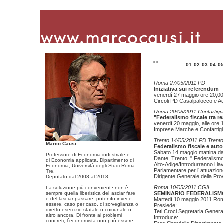
<<
01
02
03
04
0
Roma 27/05/2011 PD
Iniziativa sui referendum
venerdì 27 maggio ore 20,0
Circoli PD Casalpalocco e Aci
Roma 20/05/2011 Confartigi
"Federalismo fiscale tra re
venerdì 20 maggio, alle ore 1
Imprese Marche e Confartigi
Trento 14/05/2011 PD Trento
Marco Causi
Federalismo fiscale e aut
Sabato 14 maggio mattina dal
Professore di Economia industriale e
Dante, Trento. " Federalismo
di Economia applicata, Dipartimento di
Alto-Adige/Introdurranno i l
Economia, Università degli Studi Roma
Parlamentare per l´attuazione 
Tre.
Dirigente Generale della Pro
Deputato dal 2008 al 2018.
Roma 10/05/2011 CGIL
La soluzione più conveniente non è
sempre quella liberistica del lasciar fare
SEMINARIO FEDERALIS
e del lasciar passare, potendo invece
Martedì 10 maggio 2011 Roma
essere, caso per caso, di sorveglianza o
Presiede:
diretto esercizio statale o comunale o
Teti Croci Segretaria Gener
altro ancora. Di fronte ai problemi
Introduce:
concreti, l´economista non può essere