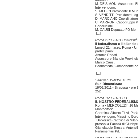
Introduce:
M. DE SIMONI Assessore Bil
Intervengono:
S. MEDICI Presidente X Muni
S. VENDITTI Presidente Le
D. MARCIANO Coordinatore 
U. MARRONI Capogruppo PD
Conclusioni:
M. CAUSI Deputato PD Mem
[...]
Roma 21/03/2011 Università
Il federalismo e il bilancio 
Lunedi 21 marzo, Roma - Univ
partecipano:
Antonio Rosati,
Assessore Bilancio Provinci
Marco Causi,
Economista, Componente com
[...]
Siracusa 19/03/2011 PD
Sud Dimenticato
19/03/2011 - Siracusa - ore 9
252
[...]
Roma 16/03/2011 PD
IL NOSTRO FEDERALISM
Roma - MERCOLEDI´ 16 Marzo
Montecitorio
Coordina: Alberto Fluvi, Par
Intervengono: Massimo Bordig
´Università Cattolica di Milan
presso la Facoltà di Giurispr
Gianclaudio Bressa, Antonell
Parlamentari Pd.
[...]