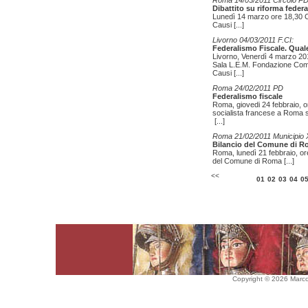
Roma 14/03/2011 Circolo P
Dibattito su riforma federa
Lunedì 14 marzo ore 18,30 C
Causi
[...]
Livorno 04/03/2011 F.CI:
Federalismo Fiscale. Quale
Livorno, Venerdì 4 marzo 201
Sala L.E.M. Fondazione Commer
Causi
[...]
Roma 24/02/2011 PD
Federalismo fiscale
Roma, giovedi 24 febbraio, or
socialista francese a Roma s
[...]
Roma 21/02/2011 Municipio 
Bilancio del Comune di 
Roma, lunedì 21 febbraio, or
del Comune di Roma
[...]
<<
01
02
03
04
0
Copyright © 2026 Marco