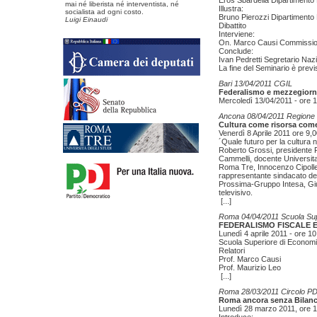
Eros Sbardella Dipartimento
mai né liberista né interventista, né
Illustra:
socialista ad ogni costo.
Bruno Pierozzi Dipartimento
Luigi Einaudi
Dibattito
Interviene:
On. Marco Causi Commission
Conclude:
Ivan Pedretti Segretario Na
La fine del Seminario è previ
Bari 13/04/2011 CGIL
Federalismo e mezzegiorno
Mercoledì 13/04/2011 - ore 10
Ancona 08/04/2011 Regione
Cultura come risorsa come
Venerdì 8 Aprile 2011 ore 9,
´Quale futuro per la cultura n
Roberto Grossi, presidente F
Cammelli, docente Universit
Roma Tre, Innocenzo Cipollet
rappresentante sindacato deg
Prossima-Gruppo Intesa, Gius
televisivo.
[...]
Roma 04/04/2011 Scuola Sup
FEDERALISMO FISCALE 
Lunedì 4 aprile 2011 - ore 1
Scuola Superiore di Economi
Relatori
Prof. Marco Causi
Prof. Maurizio Leo
[...]
Roma 28/03/2011 Circolo PD
Roma ancora senza Bilanc
Lunedì 28 marzo 2011, ore 1