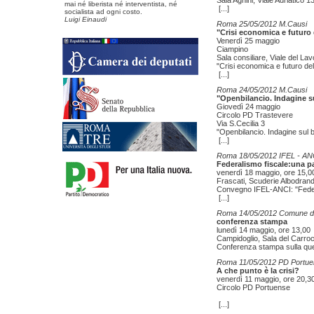
Sala Agnini, Viale Adriatico 
mai né liberista né interventista, né
[...]
socialista ad ogni costo.
Luigi Einaudi
Roma 25/05/2012 M.Causi
"Crisi economica e futuro 
Venerdì 25 maggio
Ciampino
Sala consiliare, Viale del La
"Crisi economica e futuro del
[...]
Roma 24/05/2012 M.Causi
"Openbilancio. Indagine su
Giovedì 24 maggio
Circolo PD Trastevere
Via S.Cecilia 3
"Openbilancio. Indagine sul b
[...]
Roma 18/05/2012 IFEL - AN
Federalismo fiscale:una pa
venerdì 18 maggio, ore 15,0
Frascati, Scuderie Albodrand
Convegno IFEL-ANCI: "Federa
[...]
Roma 14/05/2012 Comune d
conferenza stampa
lunedì 14 maggio, ore 13,00
Campidoglio, Sala del Carro
Conferenza stampa sulla qu
Roma 11/05/2012 PD Portu
A che punto è la crisi?
venerdì 11 maggio, ore 20,3
Circolo PD Portuense
[...]