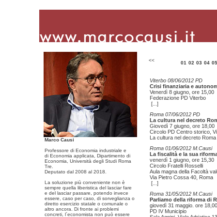
<<
01
02
03
04
0
Viterbo 08/06/2012 PD
Crisi finanziaria e autonom
Venerdì 8 giugno, ore 15,00
Federazione PD Viterbo
[...]
Roma 07/06/2012 PD
La cultura nel decreto Ro
Giovedì 7 giugno, ore 18,00
Circolo PD Centro storico, V
La cultura nel decreto Roma
Marco Causi
Roma 01/06/2012 M.Causi
Professore di Economia industriale e
La fiscalità e la sua riform
di Economia applicata, Dipartimento di
venerdì 1 giugno, ore 15,30
Economia, Università degli Studi Roma
Circolo Fratelli Rosselli
Tre.
Aula magna della Facoltà val
Deputato dal 2008 al 2018.
Via Pietro Cossa 40, Roma
La soluzione più conveniente non è
[...]
sempre quella liberistica del lasciar fare
e del lasciar passare, potendo invece
Roma 31/05/2012 M.Causi
essere, caso per caso, di sorveglianza o
Parliamo della riforma di 
diretto esercizio statale o comunale o
giovedì 31 maggio. ore 18,0
altro ancora. Di fronte ai problemi
PD IV Municipio
concreti, l´economista non può essere