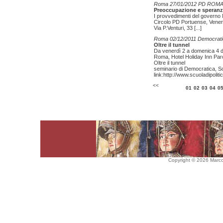
Roma 27/01/2012 PD ROM
Preoccupazione e speran
I provvedimenti del governo 
Circolo PD Portuense, Vener
Via P.Venturi, 33
[...]
Roma 02/12/2011 Democrati
Oltre il tunnel
Da venerdì 2 a domenica 4 
Roma, Hotel Holiday Inn Parc
Oltre il tunnel
seminario di Democratica, Scu
link:http://www.scuoladipoliti
<<
01
02
03
04
0
Copyright © 2026 Marco