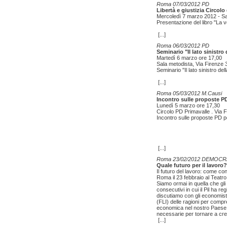
Roma 07/03/2012 PD
Libertà e giustizia Circol
Mercoledì 7 marzo 2012 - Sal
Presentazione del libro "La vo
[...]
Roma 06/03/2012 PD
Seminario "Il lato sinistro d
Martedì 6 marzo ore 17,00
Sala metodista, Via Firenze 
Seminario "Il lato sinistro dell
[...]
Roma 05/03/2012 M.Causi
Incontro sulle proposte PD
Lunedì 5 marzo ore 17,30
Circolo PD Primavalle . Via
Incontro sulle proposte PD p
[...]
Roma 23/02/2012 DEMOCR
Quale futuro per il lavoro?
Il futuro del lavoro: come con
Roma il 23 febbraio al Teatr
Siamo ormai in quella che gl
consecutivi in cui il Pil ha 
discutiamo con gli economist
(FLI) delle ragioni per compr
economica nel nostro Paese, 
necessarie per tornare a cresc
[...]