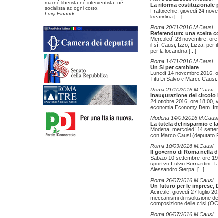
mai né liberista né interventista, né
La riforma costituzionale 
socialista ad ogni costo.
Frattocchie, giovedì 24 nove
Luigi Einaudi
locandina
[...]
Roma 20/11/2016 M.Causi
Referendum: una scelta c
Mercoledì 23 novembre, ore 1
il sì: Causi, Izzo, Lizza; per
per la locandina
[...]
Roma 14/11/2016 M.Causi
Un SI per cambiare
Lunedì 14 novembre 2016, or
Titti Di Salvo e Marco Causi.
Roma 21/10/2016 M.Causi
Inaugurazione del circol
24 ottobre 2016, ore 18:00, 
economia Economy Dem. Inter
Modena 14/09/2016 M.Causi
La tutela del risparmio e l
Modena, mercoledì 14 settemb
con Marco Causi (deputato P
Roma 10/09/2016 M.Causi
Il governo di Roma nella 
Sabato 10 settembre, ore 19,
sportivo Fulvio Bernardini.
Alessandro Sterpa.
[...]
Roma 26/07/2016 M.Causi
Un futuro per le imprese, 
Acireale, giovedì 27 luglio 
meccanismi di risoluzione del
composizione delle crisi (OC
Roma 06/07/2016 M.Causi