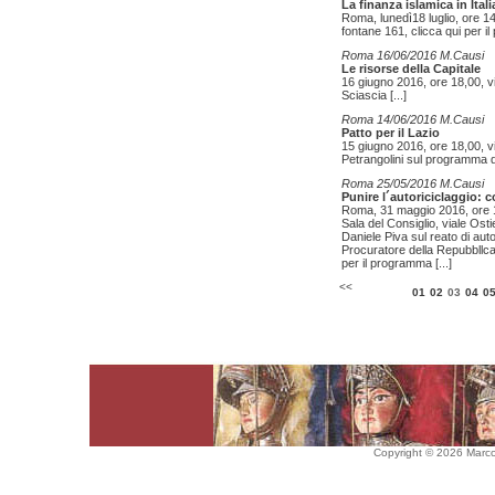
La finanza islamica in Itali
Roma, lunedì18 luglio, ore 1
fontane 161, clicca qui per 
Roma 16/06/2016 M.Causi
Le risorse della Capitale
16 giugno 2016, ore 18,00, v
Sciascia
[...]
Roma 14/06/2016 M.Causi
Patto per il Lazio
15 giugno 2016, ore 18,00, 
Petrangolini sul programma di
Roma 25/05/2016 M.Causi
Punire l´autoriciclaggio:
Roma, 31 maggio 2016, ore 1
Sala del Consiglio, viale Ost
Daniele Piva sul reato di aut
Procuratore della Repubbllca
per il programma
[...]
<<
01
02
03
04
0
Copyright © 2026 Marco