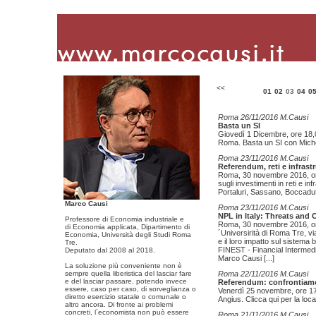
<<
01
02
03
04
0
Roma 26/11/2016 M.Causi
Basta un SI
Giovedì 1 Dicembre, ore 18,0
Roma. Basta un SI con Mich
Roma 23/11/2016 M.Causi
Referendum, reti e infrast
Roma, 30 novembre 2016, ore 1
sugli investimenti in reti e in
Portaluri, Sassano, Boccadutr
Marco Causi
Roma 23/11/2016 M.Causi
NPL in Italy: Threats and 
Professore di Economia industriale e
Roma, 30 novembre 2016, ore 
di Economia applicata, Dipartimento di
´Universirità di Roma Tre, v
Economia, Università degli Studi Roma
e il loro impatto sul sistema 
Tre.
FINEST - Financial Intermedi
Deputato dal 2008 al 2018.
Marco Causi
[...]
La soluzione più conveniente non è
sempre quella liberistica del lasciar fare
Roma 22/11/2016 M.Causi
e del lasciar passare, potendo invece
Referendum: confrontiam
essere, caso per caso, di sorveglianza o
Venerdì 25 novembre, ore 17,3
diretto esercizio statale o comunale o
Angius. Clicca qui per la lo
altro ancora. Di fronte ai problemi
concreti, l´economista non può essere
Roma 21/11/2016 M.Causi