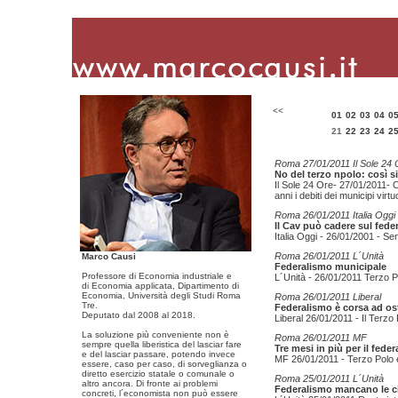
<<
01
02
03
04
0
21
22
23
24
2
Roma 27/01/2011 Il Sole 24 
No del terzo npolo: così si
Il Sole 24 Ore- 27/01/2011- C
anni i debiti dei municipi virt
Roma 26/01/2011 Italia Oggi
Il Cav può cadere sul fede
Italia Oggi - 26/01/2001 - Se
Roma 26/01/2011 L´Unità
Marco Causi
Federalismo municipale
Professore di Economia industriale e
L´Unità - 26/01/2011 Terzo P
di Economia applicata, Dipartimento di
Economia, Università degli Studi Roma
Roma 26/01/2011 Liberal
Tre.
Federalismo è corsa ad os
Deputato dal 2008 al 2018.
Liberal 26/01/2011 - Il Terz
La soluzione più conveniente non è
Roma 26/01/2011 MF
sempre quella liberistica del lasciar fare
Tre mesi in più per il fede
e del lasciar passare, potendo invece
MF 26/01/2011 - Terzo Polo 
essere, caso per caso, di sorveglianza o
diretto esercizio statale o comunale o
Roma 25/01/2011 L´Unità
altro ancora. Di fronte ai problemi
Federalismo mancano le ci
concreti, l´economista non può essere