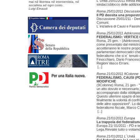
L´Unità 25/01/2011 Resta inte
mai né liberista né interventista, né
sindaci:sblocco delle addizio
socialista ad ogni costo.
Luigi Einaudi
Roma 25/01/2011 Discussio
Il PD deosita una propostr
Discussione 25/01/211 - Demo
Comuni.
L´iniziativa di Causi e Fassi
Roma 25/01/2011 Adnkrono
FEDERALISMO: VERTICE 
Roma, 25 gen. - (Adnkronos) -
come presentato dal ministro 
accetteranno le nostre propo
parlamentari democratici che 
federalismo che si e´ tenuto 
Finocchiaro, Dario Franceschin
Regioni Vasco Errani.
[...]
Roma 21/01/2011 9Colonne
FEDERALISMO, CAUSI (
MODIFICHE
(9Colonne) Roma, 21 gen - "L
un atto dovuto e necessario,
accompagnato dalla obbligato
Questo ulteriore spazio di te
finalmente la volontà di conf
delle altre opposizioni". Lo 
federalismo fiscale, Marco C
[...]
Roma 21/01/2011 Europa
La trappola del federalism
Europa 21/ 01/2011 - PD e te
Lega.Rinviate tutto o votiam
Roma 21/01/2011 L´Unità