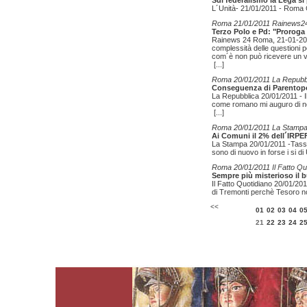
Sul federalismo la Lega si p
L´Unità- 21/01/2011 - Roma C
Roma 21/01/2011 Rainews2
Terzo Polo e Pd: "Proroga i
Rainews 24 Roma, 21-01-2011
complessità delle questioni po
com´è non può ricevere un v
[...]
Roma 20/01/2011 La Repubb
Conseguenza di Parentopol
La Repubblica 20/01/2011 - I
come romano mi auguro di n
[...]
Roma 20/01/2011 La Stamp
Ai Comuni il 2% dell´IRPE
La Stampa 20/01/2011 -Tassa 
sono di nuovo in forse i si 
Roma 20/01/2011 Il Fatto Qu
Sempre più misterioso il 
Il Fatto Quotidiano 20/01/20
di Tremonti perchè Tesoro no
<<
01
02
03
04
0
21
22
23
24
2