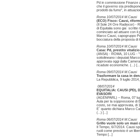
Pd in commissione Finanze a
che il governo sta predispone
prodotti da fumo", in attuazion
Roma 10/07/2014 M.Causi
(ECO) Fisco: Causi, riform
(Il Sole 24 Ore Radiocor) - R
di Equitalia sono gia´ scritte
cominciato ad attuare con il p
Marco Causi, capogruppo Pd
bocciatura della proposta di 
Roma 10/07/2014 M.Causi
Casa: Pd, prestito vitalizi
(ANSA) - ROMA, 10 LUG - "Ora 
sottolineano i deputati Marco
approvata oggi dalla Camera 
ricadute economiche. (...)
[...
Roma 09/07/2014 M.Causi
Trasformare la casa in dena
La Repubblica, 9 luglio 2014,
08/07/2014
EQUITALIA: CAUSI (PD),
EVASORI
(AGENPARL) − Roma, 07 lug- "
Aula per la soppressione di E
costo, se mai approvata, di 1
E´ quanto dichiara Marco Ca
(...)
[...]
Roma 06/07/2014 M.Causi
Grillo vuole solo un maxi
Il Tempo, 6/7/2014. Causi spi
ruoli come previsto è un liber
Tempo
[...]