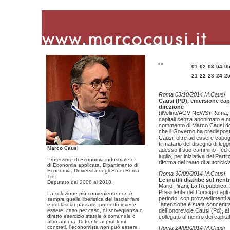
<<
01
02
03
04
0
21
22
23
24
2
Roma 03/10/2014 M.Causi
Causi (PD), emersione capi
direzione
(ilVelino/AGV NEWS) Roma, 0
capitali senza anonimato e nu
commento di Marco Causi dop
che il Governo ha predispos
Causi, oltre ad essere capog
firmatario del disegno di legg
Marco Causi
adesso il suo cammino - ed e´
luglio, per iniziativa del Par
Professore di Economia industriale e
riforma del reato di autoricicl
di Economia applicata, Dipartimento di
Economia, Università degli Studi Roma
Roma 30/09/2014 M.Causi
Tre.
Le inutili diatribe sul rient
Deputato dal 2008 al 2018.
Mario Pirani, La Repubblica, 
Presidente del Consiglio agli o
La soluzione più conveniente non è
periodo, con provvedimenti ap
sempre quella liberistica del lasciar fare
´attenzione è stata concentra
e del lasciar passare, potendo invece
essere, caso per caso, di sorveglianza o
dell´onorevole Causi (Pd), al
diretto esercizio statale o comunale o
collegato al rientro dei capitali
altro ancora. Di fronte ai problemi
concreti, l´economista non può essere
Roma 24/09/2014 M.Causi