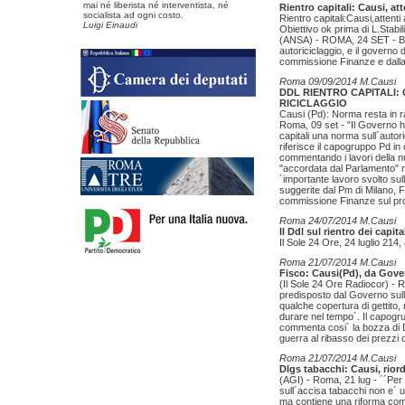
mai né liberista né interventista, né
Rientro capitali: Causi, at
socialista ad ogni costo.
Rientro capitali:Causi,attenti
Luigi Einaudi
Obiettivo ok prima di L.Stabili
(ANSA) - ROMA, 24 SET - Biso
autoriciclaggio, e il governo
commissione Finanze e dalla 
Roma 09/09/2014 M.Causi
DDL RIENTRO CAPITALI:
RICICLAGGIO
Causi (Pd): Norma resta in r
Roma, 09 set - "Il Governo ha
capitali una norma sull´autori
riferisce il capogruppo Pd 
commentando i lavori della n
"accordata dal Parlamento" 
´importante lavoro svolto sull
suggerite dal Pm di Milano, 
commissione Finanze sul pr
Roma 24/07/2014 M.Causi
Il Ddl sul rientro dei capit
Il Sole 24 Ore, 24 luglio 214,
Roma 21/07/2014 M.Causi
Fisco: Causi(Pd), da Gove
(Il Sole 24 Ore Radiocor) - R
predisposto dal Governo sul
qualche copertura di gettito,
durare nel tempo´. Il capog
commenta cosi´ la bozza di D
guerra al ribasso dei prezzi d
Roma 21/07/2014 M.Causi
Dlgs tabacchi: Causi, rior
(AGI) - Roma, 21 lug - ´´Per 
sull´accisa tabacchi non e´ 
ma contiene una riforma comp