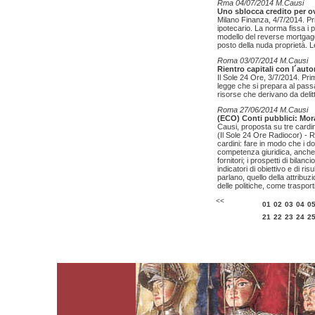
Rma 04/07/2014 M.Causi
Uno sblocca credito per ove
Milano Finanza, 4/7/2014. Prim
ipotecario. La norma fissa i pa
modello del reverse mortgag
posto della nuda proprietà. L
Roma 03/07/2014 M.Causi
Rientro capitali con l´au
Il Sole 24 Ore, 3/7/2014. Pr
legge che si prepara al passa
risorse che derivano da delitt
Roma 27/06/2014 M.Causi
(ECO) Conti pubblici: Mora
Causi, proposta su tre cardin
(Il Sole 24 Ore Radiocor) - 
cardini: fare in modo che i doc
competenza giuridica, anche 
fornitori; i prospetti di bilan
indicatori di obiettivo e di ris
parlano, quello della attribuz
delle politiche, come trasporti
<<
01
02
03
04
0
21
22
23
24
2