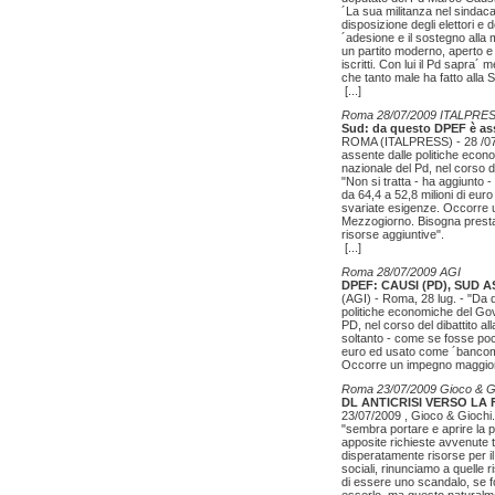
´La sua militanza nel sindac
disposizione degli elettori e 
´adesione e il sostegno alla 
un partito moderno, aperto e c
iscritti. Con lui il Pd sapra´
che tanto male ha fatto alla S
[...]
Roma 28/07/2009 ITALPRE
Sud: da questo DPEF è as
ROMA (ITALPRESS) - 28 /07/2
assente dalle politiche eco
nazionale del Pd, nel corso d
"Non si tratta - ha aggiunto -
da 64,4 a 52,8 milioni di eur
svariate esigenze. Occorre un
Mezzogiorno. Bisogna prestar
risorse aggiuntive".
[...]
Roma 28/07/2009 AGI
DPEF: CAUSI (PD), SUD 
(AGI) - Roma, 28 lug. - "Da 
politiche economiche del Go
PD, nel corso del dibattito a
soltanto - come se fosse poco 
euro ed usato come ´bancomat
Occorre un impegno maggiore 
Roma 23/07/2009 Gioco & G
DL ANTICRISI VERSO LA 
23/07/2009 , Gioco & Giochi. 
"sembra portare e aprire la p
apposite richieste avvenute 
disperatamente risorse per il 
sociali, rinunciamo a quelle 
di essere uno scandalo, se f