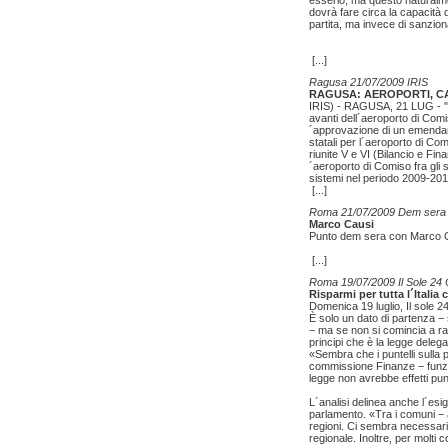
esserlo, ma questo naturalm
dovrà fare circa la capacità 
partita, ma invece di sanzion
[...]
Ragusa 21/07/2009 IRIS
RAGUSA: AEROPORTI, CA
IRIS) - RAGUSA, 21 LUG - "E
avanti dell´aeroporto di Co
´approvazione di un emendam
statali per l´aeroporto di C
riunite V e VI (Bilancio e F
´aeroporto di Comiso fra gli 
sistemi nel periodo 2009-201
[...]
Roma 21/07/2009 Dem sera
Marco Causi
Punto dem sera con Marco C
[...]
Roma 19/07/2009 Il Sole 24
Risparmi per tutta l´Italia 
Domenica 19 luglio, Il sole 2
È solo un dato di partenza 
− ma se non si comincia a ra
principi che è la legge delega
«Sembra che i puntelli sulla
commissione Finanze − funzio
legge non avrebbe effetti puni
L´analisi delinea anche l´esig
parlamento. «Tra i comuni − a
regioni. Ci sembra necessari
regionale. Inoltre, per molti