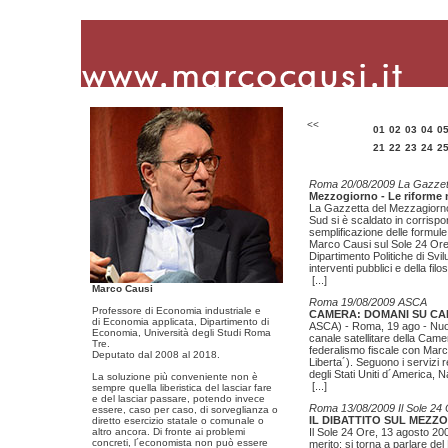
<<
01
02
03
04
0
21
22
23
24
2
Roma 20/08/2009 La Gazzet
Mezzogiorno - Le riforme
La Gazzetta del Mezzagiorno,
Sud si è scaldato in corrispo
semplificazione delle formule 
Marco Causi sul Sole 24 Ore e
Dipartimento Politiche di Svi
interventi pubblici e della fi
[...]
Marco Causi
Roma 19/08/2009 ASCA
Professore di Economia industriale e
CAMERA: DOMANI SU CAN
di Economia applicata, Dipartimento di
ASCA) - Roma, 19 ago - Nuov
Economia, Università degli Studi Roma
canale satellitare della Came
Tre.
federalismo fiscale con Marc
Deputato dal 2008 al 2018.
Liberta´). Seguono i servizi 
degli Stati Uniti d´America, 
La soluzione più conveniente non è
[...]
sempre quella liberistica del lasciar fare
e del lasciar passare, potendo invece
Roma 13/08/2009 Il Sole 24
essere, caso per caso, di sorveglianza o
IL DIBATTITO SUL MEZZOG
diretto esercizio statale o comunale o
altro ancora. Di fronte ai problemi
Il Sole 24 Ore, 13 agosto 2009
concreti, l´economista non può essere
merito: si torna a parlare de