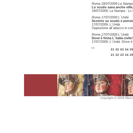
Roma 18/07/2009 La Stamp
Lo scudo sana anche ville,
18/07/2009, La Stampa - Lo s
Roma 17/07/2009 L´Unità
Scontro su scudo e pensioni
17/07/2009, L´Unità
Oppsizione all´attacco in co
Roma 17/07/2009 L´Unità
Dove è finita L´italia civile
17/07/2009, L´Unità -Dove è fin
<<
01
02
03
04
0
21
22
23
24
2
Copyright © 2026 Marco