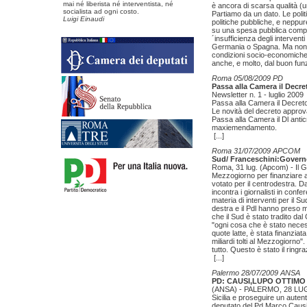
mai né liberista né interventista, né
è ancora di scarsa qualità (
socialista ad ogni costo.
Partiamo da un dato. Le politi
Luigi Einaudi
politiche pubbliche, e neppure
su una spesa pubblica comples
´insufficienza degli interventi
Germania o Spagna. Ma non è q
condizioni socio-economiche 
anche, e molto, dal buon fun
Roma 05/08/2009 PD
Passa alla Camera il Decret
Newsletter n. 1 - luglio 2009
Passa alla Camera il Decreto a
Le novità del decreto appro
Passa alla Camera il Dl anticr
maxiemendamento.
[...]
Roma 31/07/2009 APCOM
Sud/ Franceschini:Governo 
Roma, 31 lug. (Apcom) - Il Go
Mezzogiorno per finanziare a
votato per il centrodestra. 
incontra i giornalisti in conf
materia di interventi per il Su
destra e il Pdl hanno preso m
che il Sud è stato tradito dal
"ogni cosa che è stato neces
quote latte, è stata finanziat
miliardi tolti al Mezzogiorno
tutto. Questo è stato il ringra
[...]
Palermo 28/07/2009 ANSA
PD: CAUSI,LUPO OTTIMO 
(ANSA) - PALERMO, 28 LUG - 
Sicilia e proseguire un autent
deputato del Pd Marco Causi