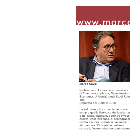
Marco Causi
Professore di Economia industriale e
di Economia applicata, Dipartimento d
Economia, Università degli Studi Ro
Tre.
Deputato dal 2008 al 2018.
La soluzione più conveniente non è
sempre quella liberistica del lasciar fa
e del lasciar passare, potendo invece
essere, caso per caso, di sorveglianz
diretto esercizio statale o comunale o
altro ancora. Di fronte ai problemi
concreti, l´economista non può esser