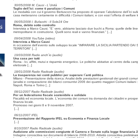
30/05/2008 M. Causi - L´Unità
Taglio dell´Ici: come ti paralizzo i Comuni
Le modalità con cui il governo Berlusconi ha proposto di operare l´abolizione dell´Ici sul
casa metteranno certamente in difficoltà i Comuni italiani, e con essi l´offerta di welfare 
06/05/2008 I. Bufacchi - Il Sole24 Ore
Roma, debito sotto controllo
Intervista a Marco Causi. "E´ vero, abbiamo lasciato due buchi a Roma: quelle delle lin
metropolitane in costruzione. Quelli sono reali e vanno finanziati."
[...]
09/04/2008 YouTube (video)
Intervista a Marco Causi
in occasione dell´evento sullo sviluppo locale "IMPARARE LA SICILIA PARTENDO DAI 
TERRITORI"
[...]
19/03/2008 Radio anch´io (audio)
Una casa per tutti
Roma - Ici, affitti, mutui e risparmio energetico. Le politiche abitative al centro della ca
elettorale
[...]
18/01/2008 Radio Radicale (audio)
La trasparenza nei conti pubblici per superare l´anti politica
Milano - Presentazione della ricerca: Analisi delle prestazioni gestionali dei grandi comuni
(analisi e comparazione dei bilanci consuntivi 2006 dei quattro maggiori Comuni italiani :
Napoli, Roma e Torino
[...]
08/11/2007 Radio Radicale (audio)
Per un federalismo fiscale sostenibile e solidale
Fiscalità ed economia locale. L´economia dei comuni tra domanda dei cittadini e prospet
finanza locale.
Promosso nei giorni 8 e 9 novembre 2007.
[...]
06/11/2007 IFEL
Presentazione del Rapporto IFEL su Economia e Finanza Locale
[...]
8/10/2007 Radio Radicale (audio)
Audizione alle commissioni congiunte di Camera e Senato sulla legge finanziaria 
Indagine conoscitiva sui documenti di bilancio 2008-2010. Attività conoscitiva preliminare