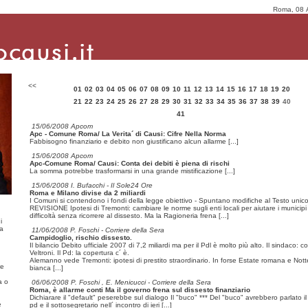
Roma, 08 
<<
01
02
03
04
05
06
07
08
09
10
11
12
13
14
15
16
17
18
19
20
21
22
23
24
25
26
27
28
29
30
31
32
33
34
35
36
37
38
39
40
41
15/06/2008 Apcom
Apc - Comune Roma/ La Verita´ di Causi: Cifre Nella Norma
Fabbisogno finanziario e debito non giustificano alcun allarme
[...]
15/06/2008 Apcom
Apc-Comune Roma/ Causi: Conta dei debiti è piena di rischi
La somma potrebbe trasformarsi in una grande mistificazione
[...]
15/06/2008 I. Bufacchi - Il Sole24 Ore
Roma e Milano divise da 2 miliardi
I Comuni si contendono i fondi della legge obiettivo - Spuntano modifiche al Testo unico
REVISIONE Ipotesi di Tremonti: cambiare le norme sugli enti locali per aiutare i municipi 
difficoltà senza ricorrere al dissesto. Ma la Ragioneria frena
[...]
i
ma
11/06/2008 P. Foschi - Corriere della Sera
Campidoglio, rischio dissesto.
Il bilancio Debito ufficiale 2007 di 7,2 miliardi ma per il Pdl è molto più alto. Il sindaco: co
Veltroni. Il Pd: la copertura c´ è.
Alemanno vede Tremonti: ipotesi di prestito straordinario. In forse Estate romana e Nott
re
bianca
[...]
a o
06/06/2008 P. Foschi , E. Menicucci - Corriere della Sera
Roma, è allarme conti Ma il governo frena sul dissesto finanziario
Dichiarare il "default" peserebbe sul dialogo Il "buco" *** Del "buco" avrebbero parlato il
e
pd e il sottosegretario nell´ incontro di ieri
[...]