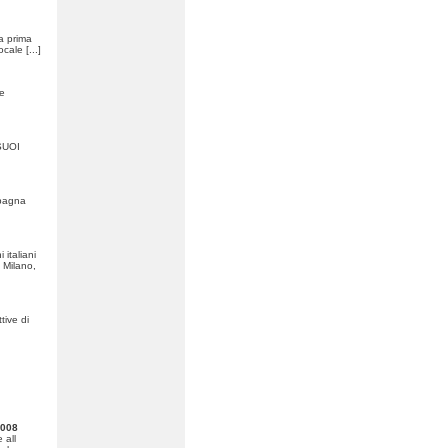
la prima
locale
[...]
ee
SUOI
mpagna
 italiani
 Milano,
tive di
2008
 all