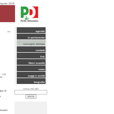
Agosto 2026
agenda
>>
in parlamento
rassegna stampa
contatti
link
liberi scambi
roma
 - LA
saggi e scritti
in
biografia
cerca nel sito
lpa di
e
 leader