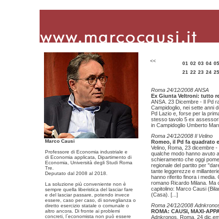
<<
01
02
03
04
0
21
22
23
24
2
Roma 24/12/2008 ANSA
Ex Giunta Veltroni: tutto r
ANSA. 23 Dicembre - Il Pd rac
Campidoglio, nei sette anni d
Pd Lazio e, forse per la prima
stesso tavolo 5 ex assessori
in Campidoglio Umberto Mar
Roma 24/12/2008 Il Velino
Marco Causi
Romeo, il Pd fa quadrato e 
Velino, Roma, 23 dicembre - I
Professore di Economia industriale e
qualche modo hanno avuto a 
di Economia applicata, Dipartimento di
schieramento che oggi pomeri
Economia, Università degli Studi Roma
regionale del partito per "dare
Tre.
tante leggerezze e millanteri
Deputato dal 2008 al 2018.
hanno riferito finora i media.
romano Ricardo Milana. Ma c
La soluzione più conveniente non è
capitolino: Marco Causi (Bila
sempre quella liberistica del lasciar fare
(Casa).
[...]
e del lasciar passare, potendo invece
essere, caso per caso, di sorveglianza o
Roma 24/12/2008 Adnkrono
diretto esercizio statale o comunale o
altro ancora. Di fronte ai problemi
ROMA: CAUSI, MAXI-APP
concreti, l´economista non può essere
Adnkronos, Roma, 24 dic.embr