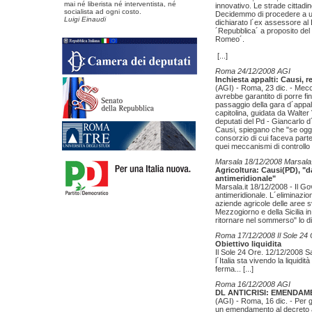
mai né liberista né interventista, né
innovativo. Le strade cittadi
socialista ad ogni costo.
Decidemmo di procedere a una
Luigi Einaudi
dichiarato l´ex assessore al
´Repubblica´ a proposito de
Romeo´.
[...]
Roma 24/12/2008 AGI
Inchiesta appalti: Causi, 
(AGI) - Roma, 23 dic. - Mecc
avrebbe garantito di porre fi
passaggio della gara d´appal
capitolina, guidata da Walter
deputati del Pd - Giancarlo d
Causi, spiegano che "se oggi 
consorzio di cui faceva part
quei meccanismi di controll
Marsala 18/12/2008 Marsala.
Agricoltura: Causi(PD), "
antimeridionale"
Marsala.it 18/12/2008 - Il G
antimeridionale. L´eliminazio
aziende agricole delle aree s
Mezzogiorno e della Sicilia in
ritornare nel sommerso" lo 
Roma 17/12/2008 Il Sole 24
Obiettivo liquidita
Il Sole 24 Ore. 12/12/2008 S
l´Italia sta vivendo la liquid
ferma...
[...]
Roma 16/12/2008 AGI
DL ANTICRISI: EMENDAM
(AGI) - Roma, 16 dic. - Per g
un emendamento al decreto anti