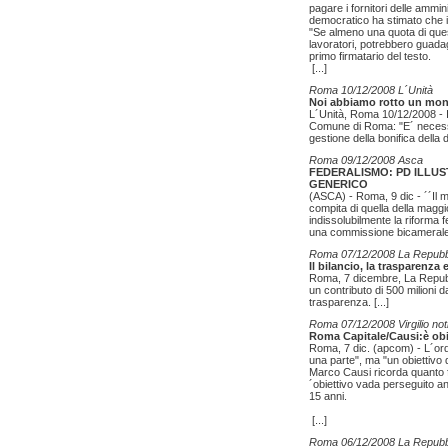
pagare i fornitori delle ammini
democratico ha stimato che i 
"Se almeno una quota di quest
lavoratori, potrebbero guada
primo firmatario del testo.
[...]
Roma 10/12/2008 L´Unità
Noi abbiamo rotto un mono
L´Unità, Roma 10/12/2008 - I
Comune di Roma: "E´ necessa
gestione della bonifica della 
Roma 09/12/2008 Asca
FEDERALISMO: PD ILLU
GENERICO
(ASCA) - Roma, 9 dic - ´´Il m
compita di quella della maggi
indissolubilmente la riforma f
una commissione bicamerale d
Roma 07/12/2008 La Repubb
Il bilancio, la trasparenza
Roma, 7 dicembre, La Repubb
un contributo di 500 milioni d
trasparenza.
[...]
Roma 07/12/2008 Virgilio not
Roma Capitale/Causi:è obie
Roma, 7 dic. (apcom) - L´ord
una parte", ma "un obiettivo 
Marco Causi ricorda quanto fa
´obiettivo vada perseguito an
15 anni.
[...]
Roma 06/12/2008 La Repubb