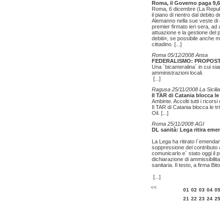
Roma, il Governo paga 9,6 
Roma, 6 dicembre (La Repubbl
il piano di rientro dal debit
Alemanno nella sue veste di 
premier firmato ieri sera, ad 
attuazione e la gestione del 
debiti», se possibile anche 
cittadino.
[...]
Roma 05/12/2008 Ansa
FEDERALISMO: PROPOSTA
Una ´bicameralina´ in cui sia
amministrazioni locali.
[...]
Ragusa 25/11/2008 La Sicilia
Il TAR di Catania blocca le
Ambinte. Accolti tutti i ricors
Il TAR di Catania blocca le tr
Oil.
[...]
Roma 25/11/2008 AGI
DL sanità: Lega ritira em
La Lega ha ritirato l´emendam
soppressione del contributo a
comunicarlo e´ stato oggi il 
dichiarazione di ammissibilit
sanitaria. Il testo, a firma Bi
[...]
<<
01
02
03
04
0
21
22
23
24
2